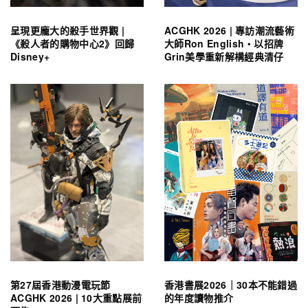
呈現更龐大的殺手世界觀 |
ACGHK 2026 | 專訪潮流藝術
《殺人者的購物中心2》回歸
大師Ron English・以招牌
Disney+
Grin美學重新解構經典清仔
第27屆香港動漫電玩節
香港書展2026｜30本不能錯過
ACGHK 2026 | 10大重點展前
的年度讀物推介