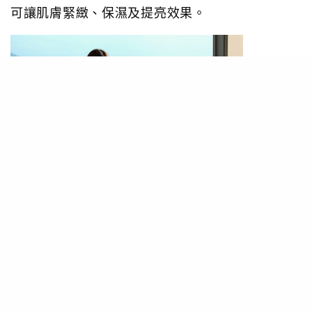
可讓肌膚緊緻、保濕及提亮效果。
療程以非創傷性專利穿透技術結合冷 (-10 °C) 熱深
層療法，將精華導入真皮層，達到激活修護肌底細
胞及刺激軟組織膠原蛋白增生，強效保濕，緊緻提
升，並且無需恢復期。再以Natura Bisse 活煥新面