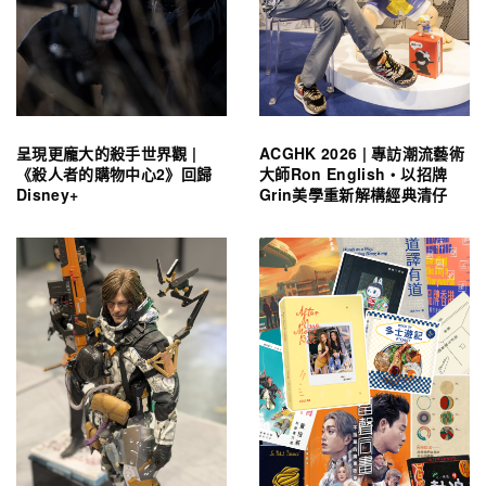
呈現更龐大的殺手世界觀 |
ACGHK 2026 | 專訪潮流藝術
《殺人者的購物中心2》回歸
大師Ron English・以招牌
Disney+
Grin美學重新解構經典清仔