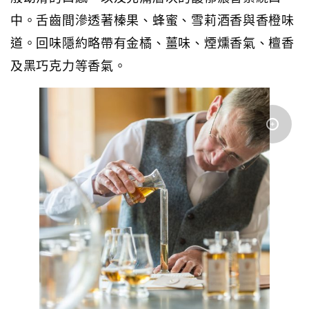
中。舌齒間滲透著榛果、蜂蜜、雪莉酒香與香橙味
道。回味隱約略帶有金橘、薑味、煙燻香氣、檀香
及黑巧克力等香氣。