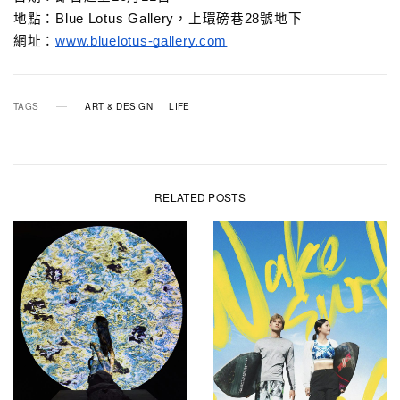
地點：Blue Lotus Gallery，上環磅巷28號地下
網址：
www.bluelotus-gallery.com
TAGS
ART & DESIGN
LIFE
RELATED POSTS