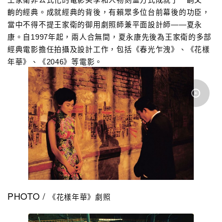
齣的經典。成就經典的背後，有
賴
眾多
位
台前幕後的功臣，
當中不得不提王家衛的御用劇照師
兼
平面設計師——夏永
康。自1997年起，兩人合無間，夏永康先後為王家衛的多部
經典電影擔任拍攝
及設計工作，包括《春光乍洩》、《花樣
年華》、《2046》等電影。
PHOTO /
《花樣年華》
劇照