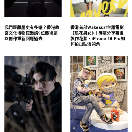
我們距離歷史有多遠？香港故
香港首部Wakesurf主題電影
宮文化博物館邀請9位藝術家
《浪花男女》| 導演分享幕後
以創作重新回應過去
製作花絮・iPhone 16 Pro如
何拍出貼浪視角