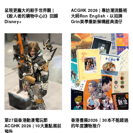
呈現更龐大的殺手世界觀 |
ACGHK 2026 | 專訪潮流藝術
《殺人者的購物中心2》回歸
大師Ron English・以招牌
Disney+
Grin美學重新解構經典清仔
第27屆香港動漫電玩節
香港書展2026｜30本不能錯過
ACGHK 2026 | 10大重點展前
的年度讀物推介
預告