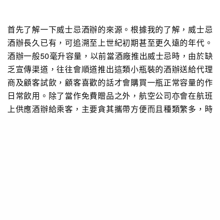
首先了解一下威士忌酒辦的來源。根據我的了解，威士忌
酒辦長久已有，可追溯至上世紀初期甚至更久遠的年代。
酒辦一般50毫升容量，以前當酒廠推出威士忌時，由於缺
乏宣傳渠道，往往會順道推出這類小瓶裝的酒辦送給代理
商及顧客試飲，顧客喜歡的話才會購買一瓶正常容量的作
日常飲用。除了當作免費贈品之外，航空公司亦會在航班
上供應酒辦給乘客，主要貪其攜帶方便而且種類繁多，時
至今日部份航班上仍然有酒辦提供。酒辦另一個經常出沒
的地方便是酒店房間內的小型酒吧，相信大家亦都見過
吧？晚上酒癮起時很多人會不禁扭開一瓶來喝的呢！當然
在酒店房間出現的酒辦大多只是普通級數，相信你我都不
會對此感太大興趣，但其實很多非常名貴的威士忌均有推
出過迷你酒辦，例如麥卡倫的 Fine & Rare系列，酒辦動
輒要萬元以上的呢！由於威士忌酒辦體積細小，種類繁
多，而且價錢非常便宜，因此吸引了大量收藏家專門收藏