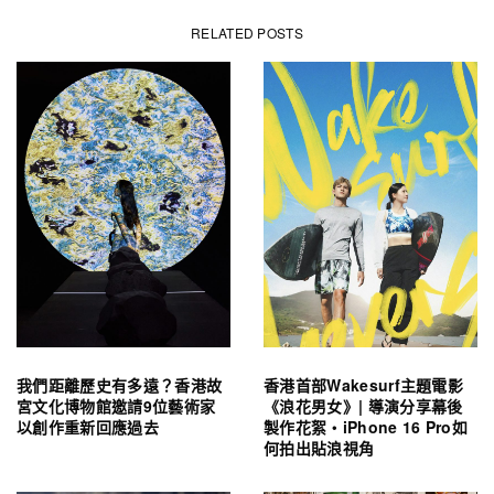
RELATED POSTS
我們距離歷史有多遠？香港故
香港首部Wakesurf主題電影
宮文化博物館邀請9位藝術家
《浪花男女》| 導演分享幕後
以創作重新回應過去
製作花絮・iPhone 16 Pro如
何拍出貼浪視角