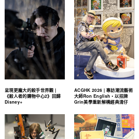
呈現更龐大的殺手世界觀 |
ACGHK 2026 | 專訪潮流藝術
《殺人者的購物中心2》回歸
大師Ron English・以招牌
Disney+
Grin美學重新解構經典清仔