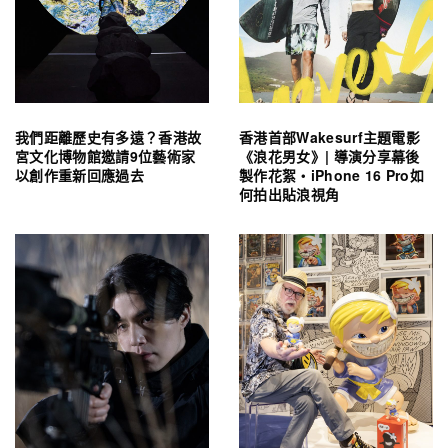
我們距離歷史有多遠？香港故
香港首部Wakesurf主題電影
宮文化博物館邀請9位藝術家
《浪花男女》| 導演分享幕後
以創作重新回應過去
製作花絮・iPhone 16 Pro如
何拍出貼浪視角