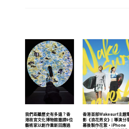
我們距離歷史有多遠？香
香港首部Wakesurf主題
港故宮文化博物館邀請9位
影《浪花男女》| 導演分
藝術家以創作重新回應過
幕後製作花絮・iPhone