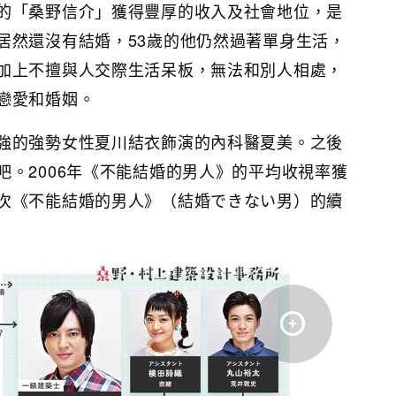
的「桑野信介」獲得豐厚的收入及社會地位，是
居然還沒有結婚，53歲的他仍然過著單身生活，
加上不擅與人交際生活呆板，無法和別人相處，
戀愛和婚姻。
強的強勢女性夏川結衣飾演的內科醫夏美。之後
吧。2006年《不能結婚的男人》的平均收視率獲
次《不能結婚的男人》（結婚できない男）的續