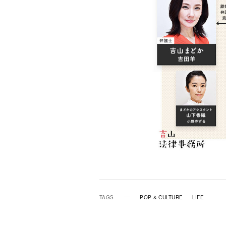
TAGS
POP & CULTURE
LIFE