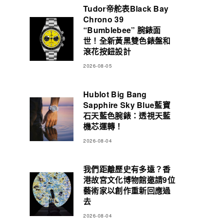
Tudor帝舵表Black Bay
Chrono 39
“Bumblebee” 腕錶面
世！全新黃黑雙色錶盤和
滾花按鈕設計
2026-08-05
Hublot Big Bang
Sapphire Sky Blue藍寶
石天藍色腕錶：透視天藍
機芯運轉！
2026-08-04
我們距離歷史有多遠？香
港故宮文化博物館邀請9位
藝術家以創作重新回應過
去
2026-08-04