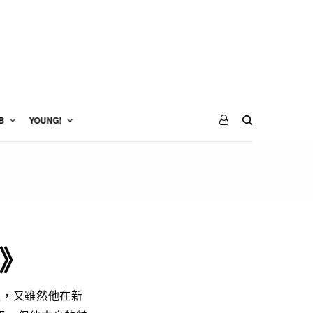
B
YOUNG!
》
叔，又雖然他在新