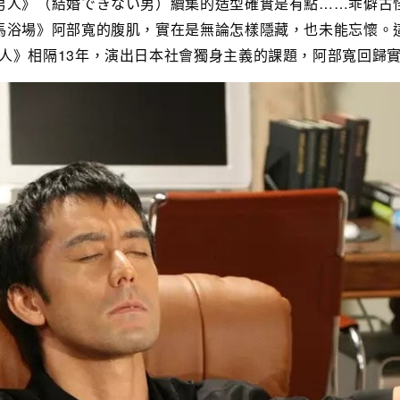
男人》（結婚できない男）續集的造型確實是有點……乖僻古
馬浴場》阿部寬的腹肌，實在是無論怎樣隱藏，也未能忘懷。
人》相隔13年，演出日本社會獨身主義的課題，阿部寬回歸