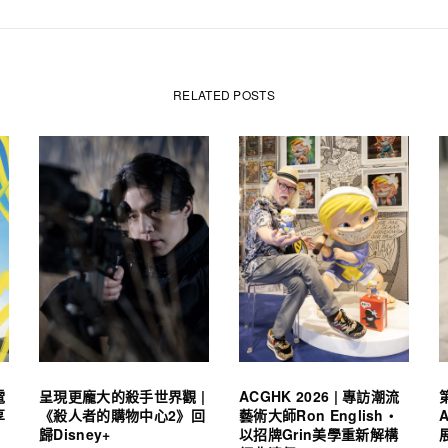
RELATED POSTS
電
呈現更龐大的殺手世界觀 |
ACGHK 2026 | 專訪潮流
享
《殺人者的購物中心2》回
藝術大師Ron English・
歸Disney+
以招牌Grin美學重新解構