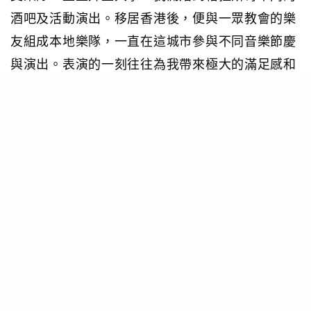
酒吧及活動演出。移居香港後，便與一眾教會的樂
友組成本地樂隊，一直在這城市參與不同音樂節慶
與演出。表演的一刻往往為我帶來極大的滿足感和
感覺人生有無限可能，是音符譜寫了我盡情人生的
故事。我在音樂中找到熱誠，音樂彷彿就是我的使
命：用音樂傳遞快樂。
作為一個唱作人，我的作品都受自身經歷而啟發，
讓我能夠透過音樂向世界訴說故事。音樂創作往往
是我唯一敞開心扉及充分表達自己的途徑。我的音
樂風格比較類似Bob Dylan﹑Leonard Cohen或是
其他有訴說故事元素的美國鄉村歌手；而影響我音
樂風格的樂隊則有Radiohead﹑Coldplay﹑
Imagine Dragons和Kodaline。