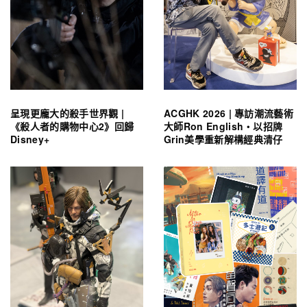
呈現更龐大的殺手世界觀 |
ACGHK 2026 | 專訪潮流藝術
《殺人者的購物中心2》回歸
大師Ron English・以招牌
Disney+
Grin美學重新解構經典清仔