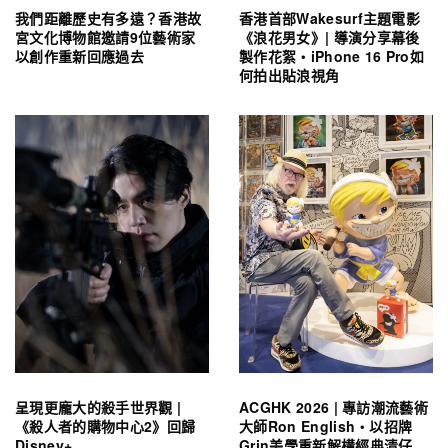
我們距離歷史有多遠？香港故
香港首部Wakesurf主題電影
宮文化博物館邀請9位藝術家
《浪花男女》| 導演分享幕後
以創作重新回應過去
製作花絮・iPhone 16 Pro如
何拍出貼浪視角
呈現更龐大的殺手世界觀 |
ACGHK 2026 | 專訪潮流藝術
《殺人者的購物中心2》回歸
大師Ron English・以招牌
Disney+
Grin美學重新解構經典清仔