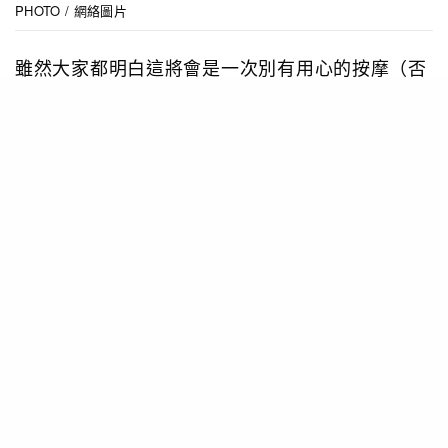
PHOTO / 網絡圖片
雖然大家都明白這將會是一次別有用心的按摩（否
則就去咗做spa啦！），但一開始也不能太過飛擒
大咬按其敏感部位，而且按摩由「頭」開始，也是
十分合情合理。
第一式：頸肩上遊走