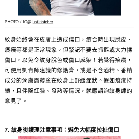
PHOTO / IG
@justinbieber
紋身始終會在皮膚上造成傷口，癒合時出現脫皮、
痕癢等都是正常現象。但緊記不要去抓摳或大力揉
傷口，以免令紋身脫色或傷口感染！若覺得痕癢，
可使用刺青師建議的修護膏，或是不含酒精、香精
成分的潤膚露薄塗在紋身上舒緩症狀。假如痕癢持
續，且伴隨紅腫、發熱等情況，就應諮詢紋身師的
意見了。
7. 紋身後護理注意事項：避免大幅度拉扯傷口