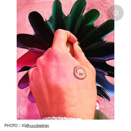
PHOTO / IG
@xxxibgdrgn