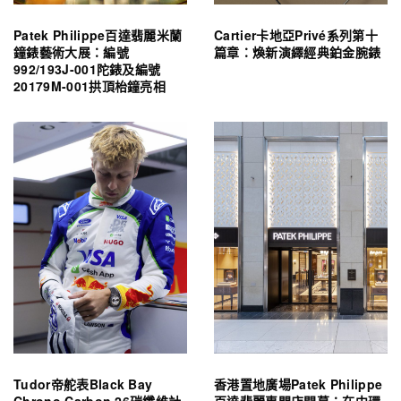
Patek Philippe百達翡麗米蘭
Cartier卡地亞Privé系列第十
鐘錶藝術大展：編號
篇章：煥新演繹經典鉑金腕錶
992/193J-001陀錶及編號
20179M-001拱頂枱鐘亮相
Tudor帝舵表Black Bay
香港置地廣場Patek Philippe
Chrono Carbon 26碳纖維計
百達翡麗專門店開幕：在中環