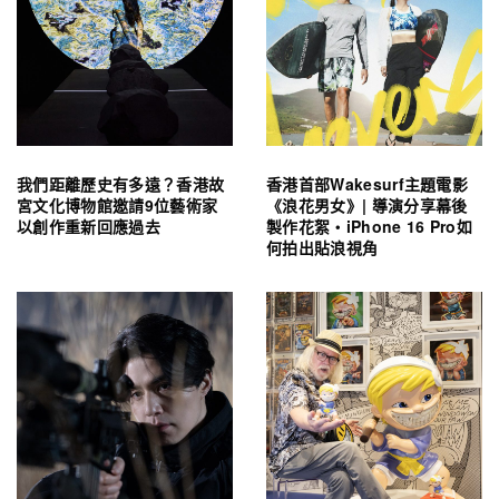
我們距離歷史有多遠？香港故
香港首部Wakesurf主題電影
宮文化博物館邀請9位藝術家
《浪花男女》| 導演分享幕後
以創作重新回應過去
製作花絮・iPhone 16 Pro如
何拍出貼浪視角