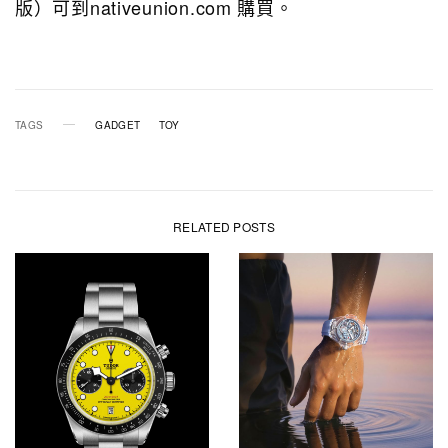
版）可到nativeunion.com 購買。
TAGS
GADGET
TOY
RELATED POSTS