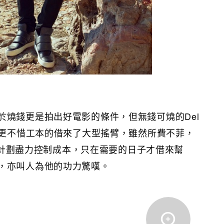
於燒錢更是拍出好電影的條件，但無錢可燒的Del
奏，更不惜工本的借來了大型搖臂，雖然所費不菲，
過周詳計劃盡力控制成本，只在需要的日子才借來幫
，亦叫人為他的功力驚嘆。