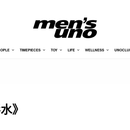
EOPLE
TIMEPIECES
TOY
LIFE
WELLNESS
UNOCLU
形水》
？