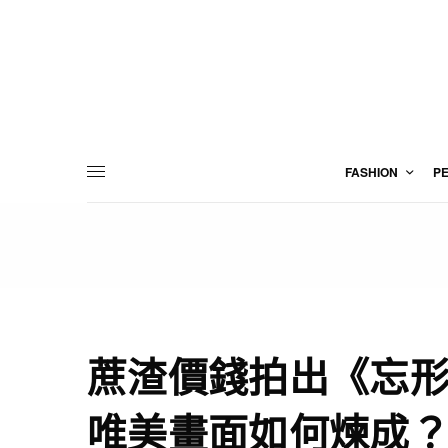
FASHION
P
蔗渣價錢拍出《忘
唯美畫面如何煉成