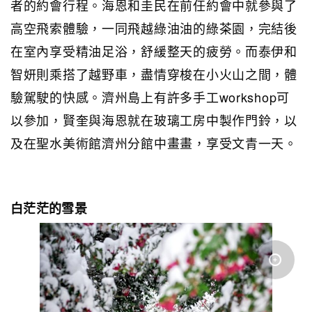
者的約會行程。海恩和圭民在前任約會中就參與了
高空飛索體驗，一同飛越綠油油的綠茶園，完結後
在室內享受精油足浴，舒緩整天的疲勞。而泰伊和
智妍則乘搭了越野車，盡情穿梭在小火山之間，體
驗駕駛的快感。濟州島上有許多手工workshop可
以參加，賢奎與海恩就在玻璃工房中製作門鈴，以
及在聖水美術館濟州分館中畫畫，享受文青一天。
白茫茫的雪景