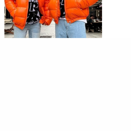
PHOTO / IG@
downclubworld
男生們穿的羽絨外套，你又知道又什麼絨毛製造
嗎？一般市面上最常出現的羽絨外套都是鵝絨及鴨
絨為主，而鵝絨的售價當然更貴，亦比鴨絨為高，
所以Moncler品牌以鵝絨製造的外套，就會標籤為
鵝絨「Goose Down」。而街邊貨沒有特別標示
「Goose Down」，通常都是鴨絨。