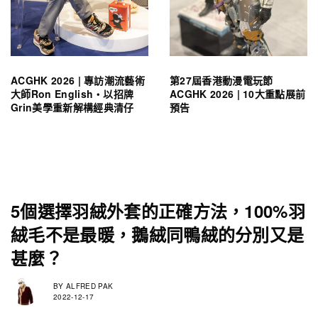
ACGHK 2026 | 專訪潮流藝術
第27屆香港動漫電玩節
大師Ron English・以招牌
ACGHK 2026 | 10大重點展前
Grin美學重新解構經典清仔
預告
5個選擇羽絨外套的正確方法，100%羽
絨毛不是最暖，鵝絨同鴨絨的分別又是
甚麼？
BY
ALFRED PAK
2022-12-17