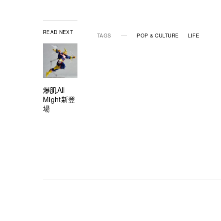
READ NEXT
TAGS
POP & CULTURE
LIFE
爆肌All
Might新登
場