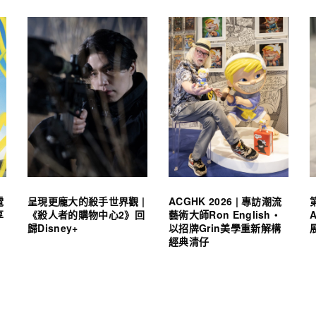
電
呈現更龐大的殺手世界觀 |
ACGHK 2026 | 專訪潮流
享
《殺人者的購物中心2》回
藝術大師Ron English・
歸Disney+
以招牌Grin美學重新解構
經典清仔