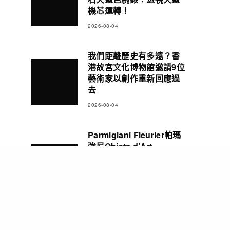
機芯運轉！
2026-08-04
我們距離歷史有多遠？香
港故宮文化博物館邀請9位
藝術家以創作重新回應過
去
2026-08-04
Parmigiani Fleurier帕瑪
強尼Objets d’Art
Carillon Tourbillon三問
報時陀飛輪腕錶 彰顯精湛
製錶造詣
2026-08-03