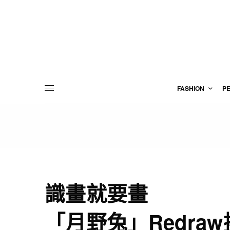
FASHION
P
識畫就要畫
「月野兔」Redra