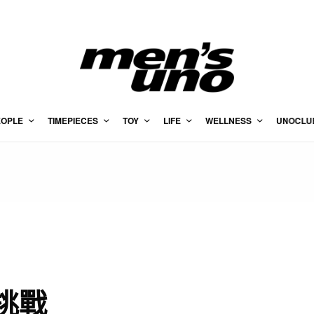
EOPLE
TIMEPIECES
TOY
LIFE
WELLNESS
UNOCLU
w挑戰