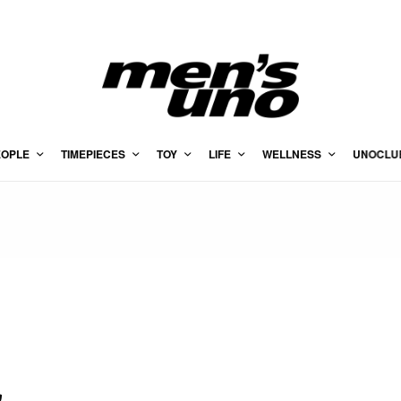
EOPLE
TIMEPIECES
TOY
LIFE
WELLNESS
UNOCLU
記