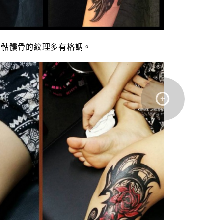
骷髏骨的紋理多有格調。