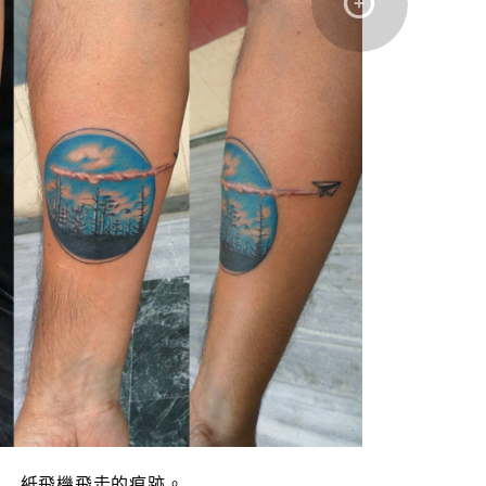
紙飛機飛走的痕跡。