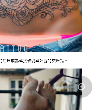
的疤痕成為連接玫
瑰
與
翅
膀的交匯點。