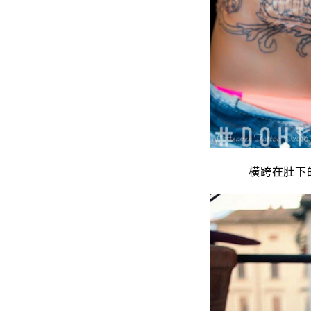
橫
跨
在肚下