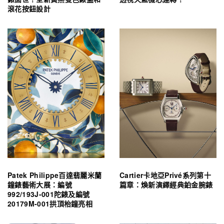
滾花按鈕設計
Patek Philippe百達翡麗米蘭
Cartier卡地亞Privé系列第十
鐘錶藝術大展：編號
篇章：煥新演繹經典鉑金腕錶
992/193J-001陀錶及編號
20179M-001拱頂枱鐘亮相