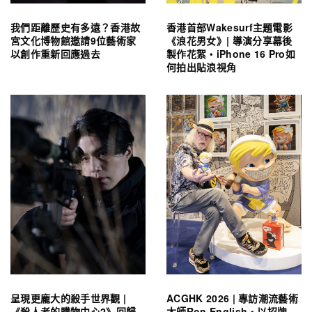
我們距離歷史有多遠？香港故
香港首部Wakesurf主題電影
宮文化博物館邀請9位藝術家
《浪花男女》| 導演分享幕後
以創作重新回應過去
製作花絮・iPhone 16 Pro如
何拍出貼浪視角
呈現更龐大的殺手世界觀 |
ACGHK 2026 | 專訪潮流藝術
《殺人者的購物中心2》回歸
大師Ron English・以招牌