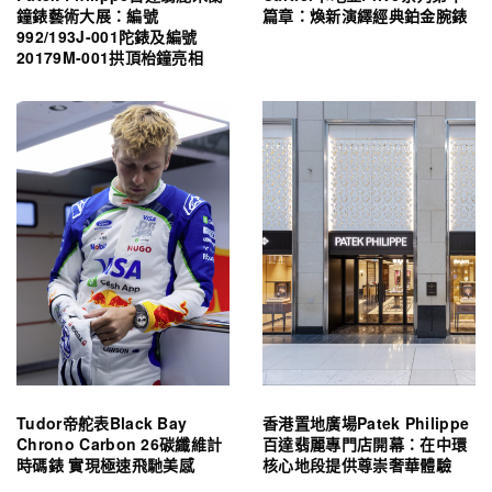
鐘錶藝術大展：編號
篇章：煥新演繹經典鉑金腕錶
992/193J-001陀錶及編號
20179M-001拱頂枱鐘亮相
Tudor帝舵表Black Bay
香港置地廣場Patek Philippe
Chrono Carbon 26碳纖維計
百達翡麗專門店開幕：在中環
時碼錶 實現極速飛馳美感
核心地段提供尊崇奢華體驗