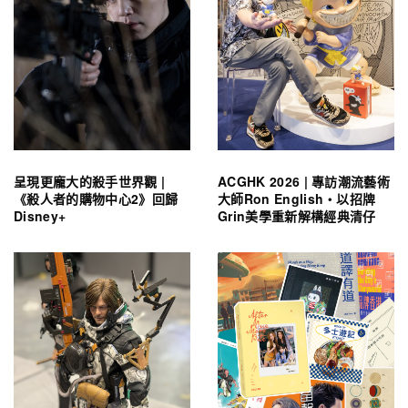
呈現更龐大的殺手世界觀 |
ACGHK 2026 | 專訪潮流藝術
《殺人者的購物中心2》回歸
大師Ron English・以招牌
Disney+
Grin美學重新解構經典清仔