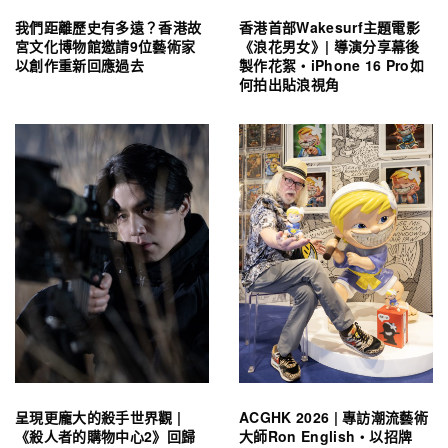
我們距離歷史有多遠？香港故
香港首部Wakesurf主題電影
宮文化博物館邀請9位藝術家
《浪花男女》| 導演分享幕後
以創作重新回應過去
製作花絮・iPhone 16 Pro如
何拍出貼浪視角
呈現更龐大的殺手世界觀 |
ACGHK 2026 | 專訪潮流藝術
《殺人者的購物中心2》回歸
大師Ron English・以招牌