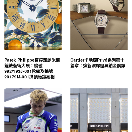
Patek Philippe百達翡麗米蘭
Cartier卡地亞Privé系列第十
鐘錶藝術大展：編號
篇章：煥新演繹經典鉑金腕錶
992/193J-001陀錶及編號
20179M-001拱頂枱鐘亮相