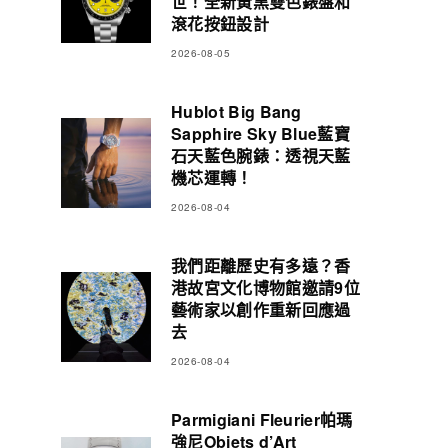
世！全新黃黑雙色錶盤和
滾花按鈕設計
2026-08-05
Hublot Big Bang
Sapphire Sky Blue藍寶
石天藍色腕錶：透視天藍
機芯運轉！
2026-08-04
我們距離歷史有多遠？香
港故宮文化博物館邀請9位
藝術家以創作重新回應過
去
2026-08-04
Parmigiani Fleurier帕瑪
強尼Objets d’Art