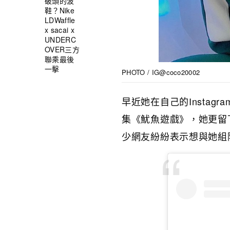
破頭的波
鞋？Nike
LDWaffle
x sacai x
UNDERC
OVER三方
聯乘最後
一擊
PHOTO / IG@coco20002
Instagra
早近她在自己的
集《魷魚遊戲》，她更留
少網友紛紛表示想與她組