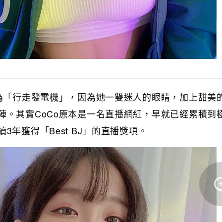
為「行走發電機」，因為她一雙迷人的眼睛，加上甜美
CoCo
陣。其實
原本是一名直播網紅，早就已經累積到
3
Best BJ
續
年獲得「
」的直播獎項。