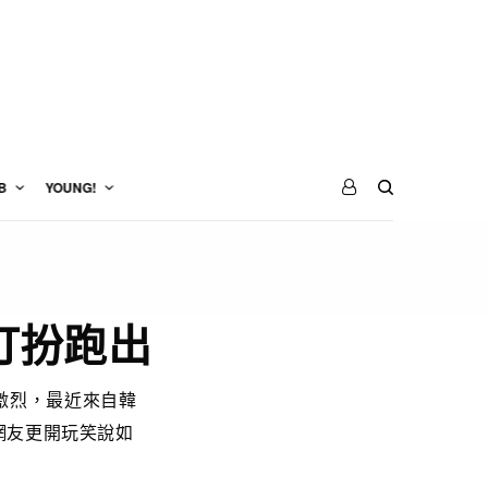
B
YOUNG!
打扮跑出
激烈，最近來自韓
網友更開玩笑說如