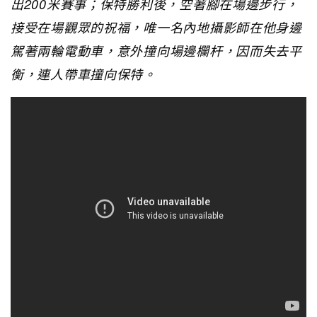
出200米賽事；保特勝利後，空著腳在場邊步行，
接受在場觀眾的祝福，唯一名內地攝影師在他身邊
駕著兩輪電動車，意外撞向場邊欄杆，因而失去平
衡，連人帶車撞向保特。