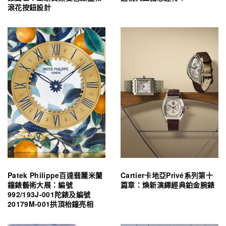
滾花按鈕設計
Patek Philippe百達翡麗米蘭
Cartier卡地亞Privé系列第十
鐘錶藝術大展：編號
篇章：煥新演繹經典鉑金腕錶
992/193J-001陀錶及編號
20179M-001拱頂枱鐘亮相