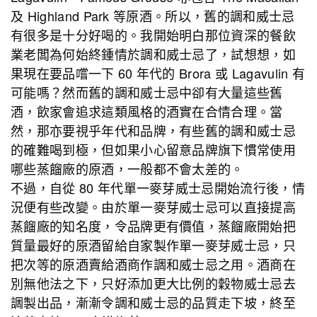
及 Highland Park 等原酒。所以，舊的調和威士忌
有很多是十分好喝的。我開始明白那位資深的餐飲
業老闆為何始終鍾情於調和威士忌了，試想想，如
果現在要品嚐一下 60 年代的 Brora 或 Lagavulin 有
可能嗎？然而舊的調和威士忌中卻有大量這些舊
酒，飲家會追求這類風格的酒實在合情合理。當
然，那亦要視乎年代和品牌，有些舊的調和威士忌
的確難喝到極，但如果小心留意品牌旗下慣常使用
哪些蒸餾廠的原酒，一般都不會太差的。
不過，自從 80 年代單一麥芽威士忌開始流行後，情
況便有些改變。由於單一麥芽威士忌可以直接提高
蒸餾廠的知名度，令品牌更有價值，蒸餾廠開始把
質量最好的原酒留給自家製作單一麥芽威士忌，只
把次等的原酒賣給酒商作調和威士忌之用。酒商在
別無他法之下，只好添加更大比例的穀物威士忌去
調製出品，漸漸令調和威士忌的品質走下坡，終至