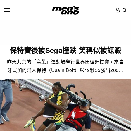
保特賽後被Sega撞跌 笑稱似被謀殺
昨天北京的「鳥巢」運動場舉行世界田徑錦標賽，來自
牙買加的飛人保特（Usain Bolt）以19秒55勝出200…