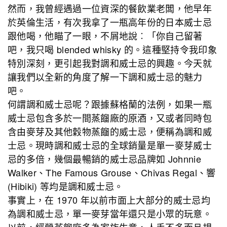
然而，我曾經遇過一位資深的餐飲業老闆，他早年
於英倫生活，有次我拿了一瓶高年份的日本威士忌
跟他喝，他瞄了一眼，不屑地說︰「你自己留著
吧，我只喝 blended whisky 的。這種堅持令我印象
特別深刻，更引起我對調和威士忌的興趣。今天就
讓我們以全新的角度了解一下調和威士忌的魅力
吧。
何謂調和威士忌呢？跟據蘇格蘭的法例，如果一瓶
威士忌包含多於一間蒸餾廠的原酒，又或者同時包
含由麥芽及其他穀物蒸餾的威士忌，便稱為調和威
士忌。現時調和威士忌的全球銷量是單一麥芽威士
忌的多倍，幾個最暢銷的威士忌品牌如 Johnnie
Walker、The Famous Grouse、Chivas Regal、響
(Hibiki) 等均是調和威士忌。
事實上，在 1970 年以前市面上大部分的威士忌均
為調和威士忌，單一麥芽當年還只是小眾的玩意。