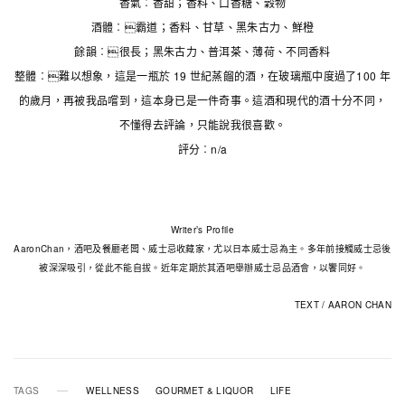
香氣︰香甜；香料、口香糖、穀物
酒體︰霸道；香料、甘草、黑朱古力、鮮橙
餘韻︰很長；黑朱古力、普洱茶、薄荷、不同香料
整體︰難以想象，這是一瓶於 19 世紀蒸餾的酒，在玻璃瓶中度過了100 年
的歲月，再被我品嚐到，這本身已是一件奇事。這酒和現代的酒十分不同，
不懂得去評論，只能說我很喜歡。
評分︰n/a
Writer’s Profile
AaronChan，酒吧及餐廳老闆、威士忌收藏家，尤以日本威士忌為主。多年前接觸威士忌後
被深深吸引，從此不能自拔。近年定期於其酒吧舉辦威士忌品酒會，以饗同好。
TEXT‭ / ‬AARON CHAN
TAGS
WELLNESS
GOURMET & LIQUOR
LIFE