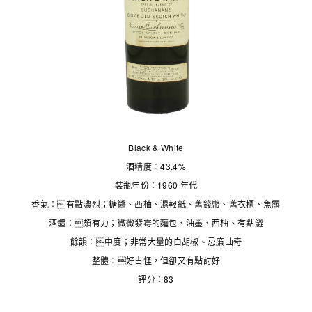
Black & White
酒精度︰43.4%
裝瓶年份︰1960 年代
香氣︰有點濃烈；糖醬、西柚、濕報紙、舊錢幣、舊衣櫃、魚露
酒體︰頗有力；微微發霉的麵包、油墨、西柚、有點澀
餘韻︰中度；非常大量的白胡椒、忌廉曲奇
整體︰好古怪，但卻又有點討好
評分︰83