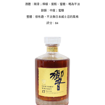
酒體︰順滑；檸檬、蛋糕、蜜糖、略為平淡
餘韻︰中度；蜜糖
整體︰很有趣，不太像日本威士忌的風格
評分︰84