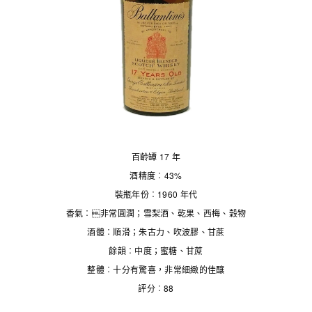
百齡罈 17 年
酒精度︰43%
裝瓶年份︰1960 年代
香氣︰非常圓潤；雪梨酒、乾果、西梅、穀物
酒體︰順滑；朱古力、吹波膠、甘蔗
餘韻︰中度；蜜糖、甘蔗
整體︰十分有驚喜，非常細緻的佳釀
評分︰88