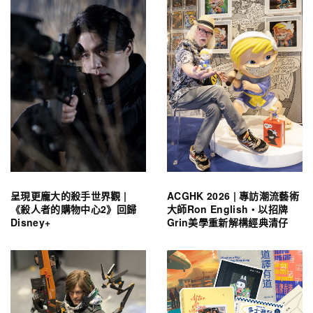
呈現更龐大的殺手世界觀 |
ACGHK 2026 | 專訪潮流藝術
《殺人者的購物中心2》回歸
大師Ron English・以招牌
Disney+
Grin美學重新解構經典清仔