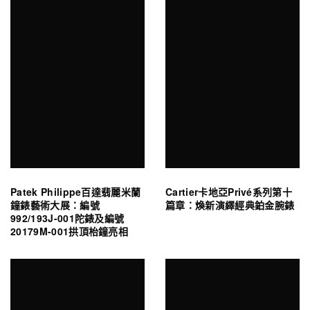
Patek Philippe百達翡麗米蘭
Cartier卡地亞Privé系列第十
鐘錶藝術大展：編號
篇章：煥新演繹經典鉑金腕錶
992/193J-001陀錶及編號
20179M-001拱頂枱鐘亮相