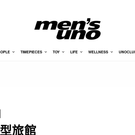
EOPLE
TIMEPIECES
TOY
LIFE
WELLNESS
UNOCLU
l
微型旅館