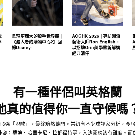
電
呈現更龐大的殺手世界觀 |
ACGHK 2026 | 專訪潮流
享
《殺人者的購物中心2》回
藝術大師Ron English・
歸Disney+
以招牌Grin美學重新解構
經典清仔
有一種伴侶叫英格蘭
他真的值得你一直守候嗎
16強「脫歐」，最終黯然離開。當初有不少球評家分析，今
陣容：華迪、哈里卡尼、拉舒福特等，入決賽應該冇難度。而