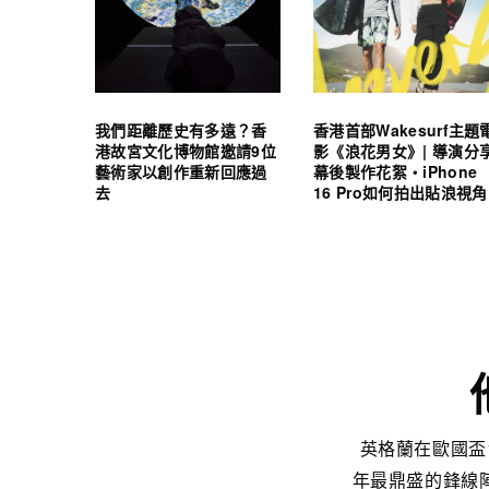
我們距離歷史有多遠？香
香港首部Wakesurf主題
港故宮文化博物館邀請9位
影《浪花男女》| 導演分
藝術家以創作重新回應過
幕後製作花絮・iPhone
去
16 Pro如何拍出貼浪視角
英格蘭在歐國盃
年最鼎盛的鋒線