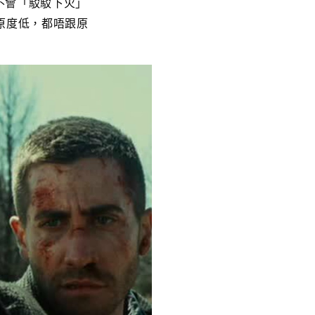
會不會「駁駁下火」
原度低，都唔跟原