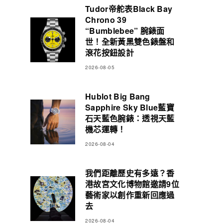
Tudor帝舵表Black Bay
Chrono 39
“Bumblebee” 腕錶面
世！全新黃黑雙色錶盤和
滾花按鈕設計
2026-08-05
Hublot Big Bang
Sapphire Sky Blue藍寶
石天藍色腕錶：透視天藍
機芯運轉！
2026-08-04
我們距離歷史有多遠？香
港故宮文化博物館邀請9位
藝術家以創作重新回應過
去
2026-08-04