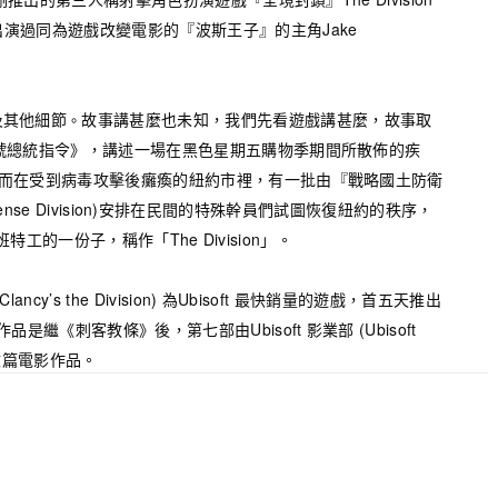
演過同為遊戲改變電影的『波斯王子』的主角Jake
及
其
他
細
節
故事講甚麼也未知，我們先看遊戲講甚麼，故事取
。
號總統指令》，講述一場在黑色星期五購物季期間所散佈的疾
。而在受到病毒攻擊後癱瘓的紐約市裡，有一批由『戰略國土防衛
d Defense Division)安排在民間的特殊幹員們試圖恢復紐約的秩序，
是這班特工的一份子，稱作「The Division」。
cy’s the Division) 為Ubisoft 最快銷量的遊戲，首五天推出
是繼《刺客教條》後，第七部由Ubisoft 影業部 (Ubisoft
電玩改篇電影作品。