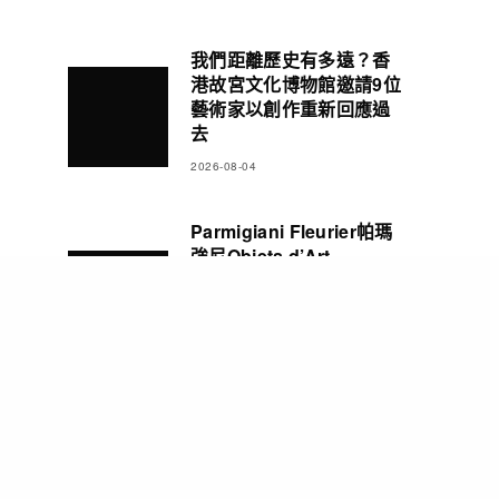
我們距離歷史有多遠？香
港故宮文化博物館邀請9位
藝術家以創作重新回應過
去
2026-08-04
Parmigiani Fleurier帕瑪
強尼Objets d’Art
Carillon Tourbillon三問
報時陀飛輪腕錶 彰顯精湛
製錶造詣
2026-08-03