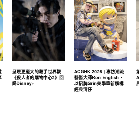
電
呈現更龐大的殺手世界觀 |
ACGHK 2026 | 專訪潮流
享
《殺人者的購物中心2》回
藝術大師Ron English・
歸Disney+
以招牌Grin美學重新解構
經典清仔