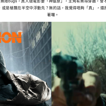
是無限bugs，真人版電影要「神還原」，主角有無得穿牆，
，或是槍飄在半空中浮動先？無的話，我覺得唔夠「真」，還
著囉。