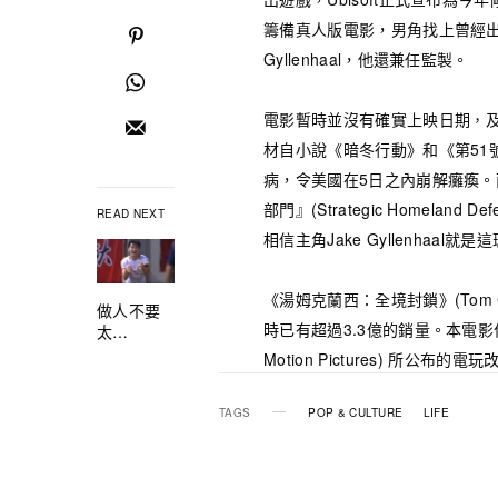
籌備真人版電影，男角找上曾經出
Gyllenhaal，他還兼任監製。
電影暫時並沒有確實上映日期
，
材自小說《暗冬行動》和《第51
病，令美國在5日之內崩解癱瘓
部門』(Strategic Homelan
READ NEXT
相信主角Jake Gyllenhaal就
《湯姆克蘭西：全境封鎖》(Tom Clan
做人不要
時已有超過3.3億的銷量。本電影作品
太…
Motion Pictures) 所公布的
TAGS
POP & CULTURE
LIFE