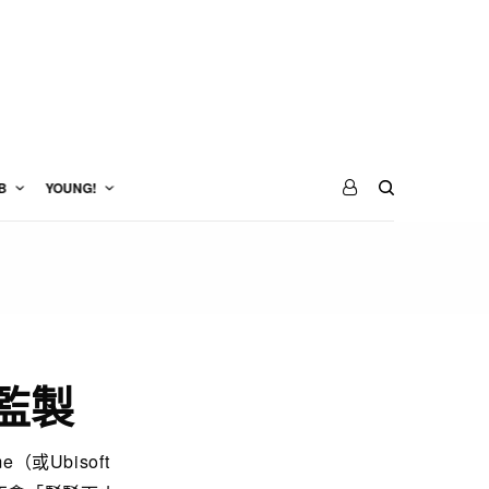
B
YOUNG!
當監製
或Ubisoft