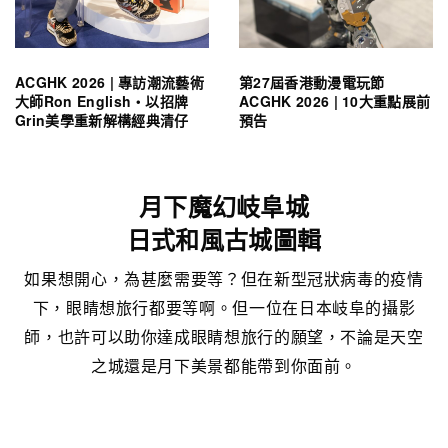
ACGHK 2026 | 專訪潮流藝術
第27屆香港動漫電玩節
大師Ron English・以招牌
ACGHK 2026 | 10大重點展前
Grin美學重新解構經典清仔
預告
月下魔幻岐阜城
日式和風古城圖輯
如果想開心，為甚麼需要等？但在新型冠狀病毒的疫情
下，眼睛想旅行都要等啊。但一位在日本岐阜的攝影
師，也許可以助你達成眼睛想旅行的願望，不論是天空
之城還是月下美景都能帶到你面前。