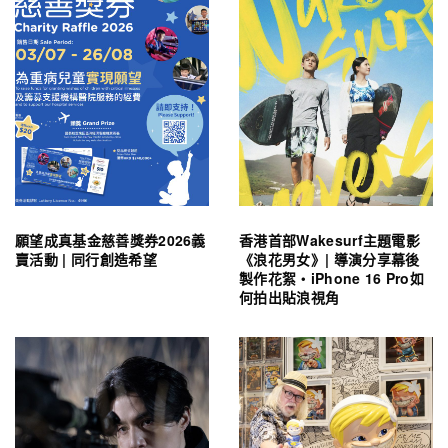
願望成真基金慈善獎券2026義
香港首部Wakesurf主題電影
賣活動 | 同行創造希望
《浪花男女》| 導演分享幕後
製作花絮・iPhone 16 Pro如
何拍出貼浪視角