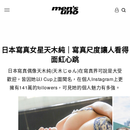
日本寫真女星天木純｜寫真尺度讓人看得
面紅心跳
日本寫真偶像天木純(天木じゅん)在寫真界可說是大受
歡迎，皆因她以I Cup上圍聞名，在個人Instagram上更
擁有141萬的followers，可見她的個人魅力有多強。