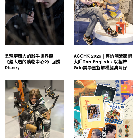
呈現更龐大的殺手世界觀 |
ACGHK 2026 | 專訪潮流藝術
《殺人者的購物中心2》回歸
大師Ron English・以招牌
Disney+
Grin美學重新解構經典清仔