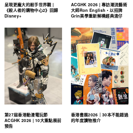
呈現更龐大的殺手世界觀 |
ACGHK 2026 | 專訪潮流藝術
《殺人者的購物中心2》回歸
大師Ron English・以招牌
Disney+
Grin美學重新解構經典清仔
第27屆香港動漫電玩節
香港書展2026｜30本不能錯過
ACGHK 2026 | 10大重點展前
的年度讀物推介
預告