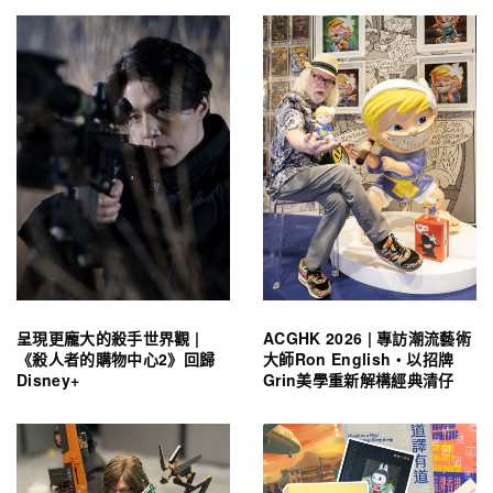
呈現更龐大的殺手世界觀 |
ACGHK 2026 | 專訪潮流藝術
《殺人者的購物中心2》回歸
大師Ron English・以招牌
Disney+
Grin美學重新解構經典清仔