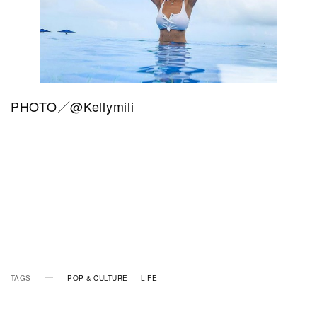
PHOTO／@Kellymili
TAGS
POP & CULTURE
LIFE