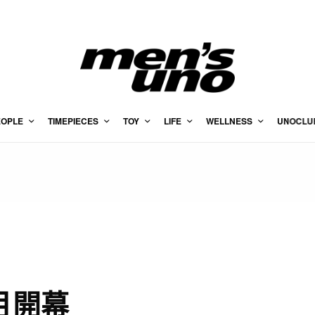
EOPLE
TIMEPIECES
TOY
LIFE
WELLNESS
UNOCLU
月開幕