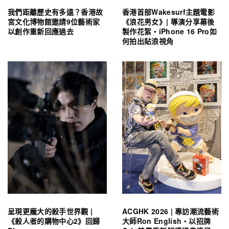
我們距離歷史有多遠？香港故
香港首部Wakesurf主題電影
宮文化博物館邀請9位藝術家
《浪花男女》| 導演分享幕後
以創作重新回應過去
製作花絮・iPhone 16 Pro如
何拍出貼浪視角
呈現更龐大的殺手世界觀 |
ACGHK 2026 | 專訪潮流藝術
《殺人者的購物中心2》回歸
大師Ron English・以招牌