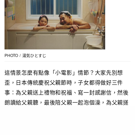
PHOTO / 湯気ひとすじ
這情景怎麼有點像「小電影」情節？大家先別想
歪，日本傳統慶祝父親節時，子女都得做好三件
事：為父親送上禮物和祝福、寫一封感謝信，然後
朗讀給父親聽，最後陪父親一起泡個澡，為父親搓
搓背。
在日本傳統洗浴文化中，其實家人一同泡澡
並不稀奇，如日本女星北見直美就曾在節目中與父
兄共浴。但現在大多數日本女生上中學前已不會再