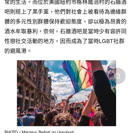
常的生活。而位於美國紐約市格林威治村的石牆酒
吧則搭上了黑手黨，他們對社會上被看待為邊緣群
體的多元性別群體保持歡迎態度，卻以極為昂貴的
酒水牟取暴利，奈何，石牆酒吧是當時少有容許同
性戀社交活動的地方，因而成為了當時LGBT社群
的避風港。
PHOTO /
Margaux Bellott
on
Unsplash