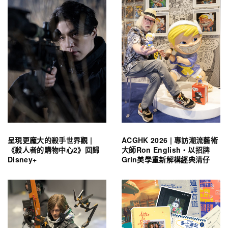
呈現更龐大的殺手世界觀 |
ACGHK 2026 | 專訪潮流藝術
《殺人者的購物中心2》回歸
大師Ron English・以招牌
Disney+
Grin美學重新解構經典清仔