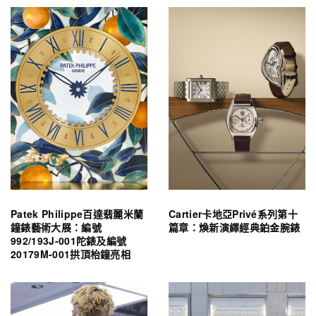
Patek Philippe百達翡麗米蘭
Cartier卡地亞Privé系列第十
鐘錶藝術大展：編號
篇章：煥新演繹經典鉑金腕錶
992/193J-001陀錶及編號
20179M-001拱頂枱鐘亮相