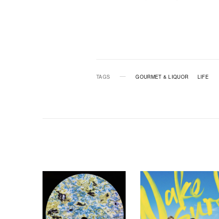
TAGS
GOURMET & LIQUOR
LIFE