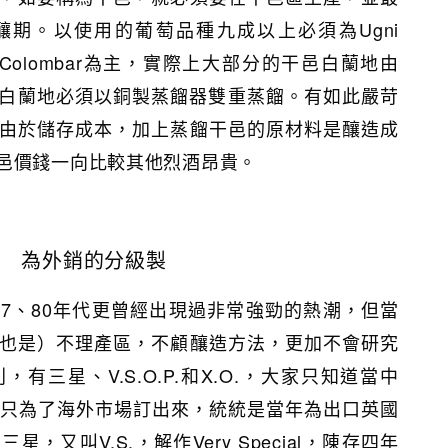
期。以使用的葡萄品種九成以上必須為Ugni
nche、Colombar為主，實際上大部分的干邑白蘭地由
，而干邑白蘭地必須以銅製蒸餾器雙重蒸餾。有如此嚴苛
由於儲存成本，加上蒸餾干邑的原材料是釀造成
邑價錢一向比較其他烈酒昂貴。
為外銷的分級製
7、80年代更曾經出現過非常強勁的熱潮，但當
也是）不理產區，不顧釀造方法，更加不會研究
有三星、V.S.O.P.和X.O.，大家只知道當中
方法只為了海外市場訂出來，統統是當年為出口英國
，又叫V.S.，解作Very Special，陳存四年