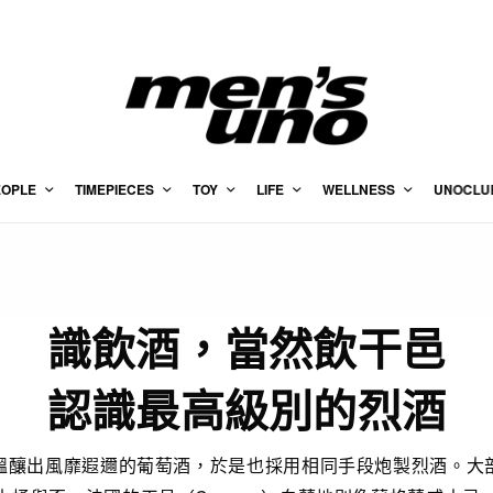
EOPLE
TIMEPIECES
TOY
LIFE
WELLNESS
UNOCLU
識飲酒，當然飲干邑
認識最高級別的烈酒
醞釀出風靡遐邇的葡萄酒，於是也採用相同手段炮製烈酒。大