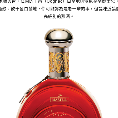
木桶與否，法國的干邑（Cognac）白蘭地則像蘇格蘭威士忌
酒款。飲干邑白蘭地，你可能認為是老一輩的事，但論味道論
高級別的烈酒。