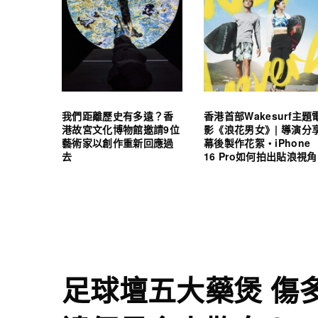
我們距離歷史有多遠？香
香港首部Wakesurf主題
港故宮文化博物館邀請9位
影《浪花男女》| 導演分
藝術家以創作重新回應過
幕後製作花絮・iPhone
去
16 Pro如何拍出貼浪視角
足球壇五大藥煲 傷