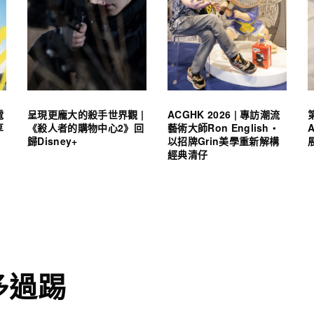
電
呈現更龐大的殺手世界觀 |
ACGHK 2026 | 專訪潮流
享
《殺人者的購物中心2》回
藝術大師Ron English・
歸Disney+
以招牌Grin美學重新解構
經典清仔
多過踢