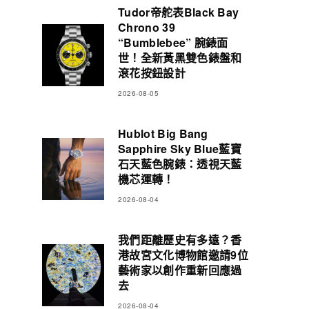
Tudor帝舵表Black Bay
Chrono 39
“Bumblebee” 腕錶面
世！全新黃黑雙色錶盤和
滾花按鈕設計
2026-08-05
Hublot Big Bang
Sapphire Sky Blue藍寶
石天藍色腕錶：透視天藍
機芯運轉！
2026-08-04
我們距離歷史有多遠？香
港故宮文化博物館邀請9位
藝術家以創作重新回應過
去
2026-08-04