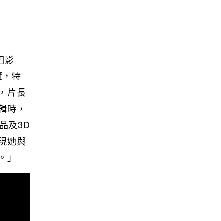
個影
展覽，特
，片長
輯時，
品及3D
現她與
。」