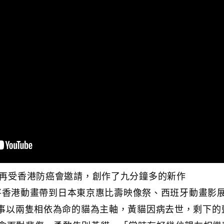
ep再受香港防癌會邀請，創作了九分鐘多的新作
，再度將香港動畫帶到日本東京惠比壽映像祭、西班牙動畫影
。故事以兩隻相依為命的貓為主軸，黃貓因病去世，剩下的