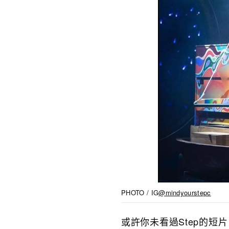
PHOTO / IG
@mindyourstepc
或許你未看過Step的