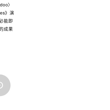
doo〉
es》演
必能即
的成果