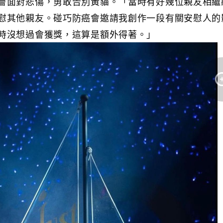
會面對悲傷，勇敢告別黃貓。「當時有好幾位親友相繼
慰其他親友。碰巧防癌會邀請我創作一段有關安慰人的
時沒想過會獲獎，這算是額外得著。」