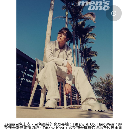
Zegna白色上衣、白色西裝外套及長褲；Tiffany & Co. HardWear 18K
玫瑰金漸層扣環項鏈、Tiffany Knot 18K玫瑰金鑲鑽石戒指及玫瑰金雙