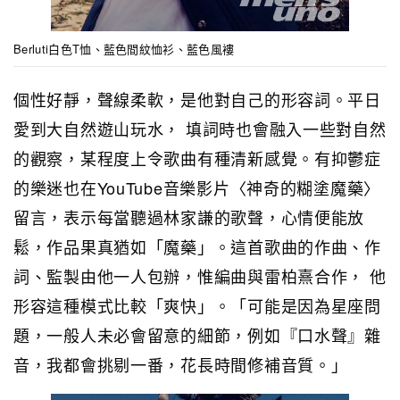
Berluti白色T恤、藍色間紋恤衫、藍色風褸
個性好靜，聲線柔軟，是他對自己的形容詞。平日
愛到大自然遊山玩水， 填詞時也會融入一些對自然
的觀察，某程度上令歌曲有種清新感覺。有抑鬱症
的樂迷也在YouTube音樂影片〈神奇的糊塗魔藥〉
留言，表示每當聽過林家謙的歌聲，心情便能放
鬆，作品果真猶如「魔藥」。這首歌曲的作曲、作
詞、監製由他一人包辦，惟編曲與雷柏熹合作， 他
形容這種模式比較「爽快」。「可能是因為星座問
題，一般人未必會留意的細節，例如『口水聲』雜
音，我都會挑剔一番，花長時間修補音質。」