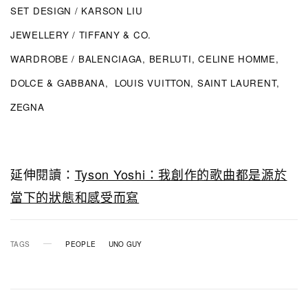
SET DESIGN / KARSON LIU
JEWELLERY / TIFFANY & CO.
WARDROBE / BALENCIAGA, BERLUTI, CELINE HOMME,
DOLCE & GABBANA, LOUIS VUITTON, SAINT LAURENT,
ZEGNA
延伸閱讀：
Tyson Yoshi：我創作的歌曲都是源於
當下的狀態和感受而寫
TAGS
PEOPLE
UNO GUY