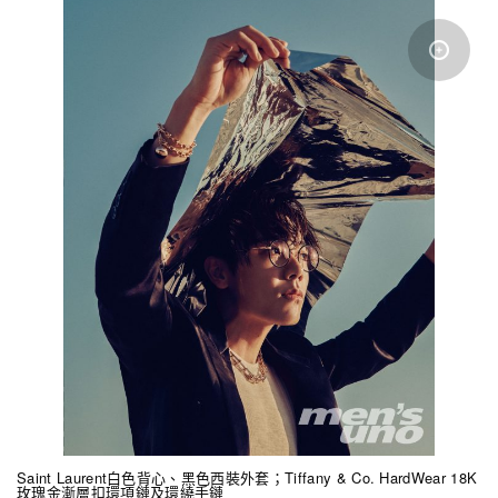
Saint Laurent白色背心、黑色西裝外套；Tiffany & Co. HardWear 18K
玫瑰金漸層扣環項鏈及環繞手鏈