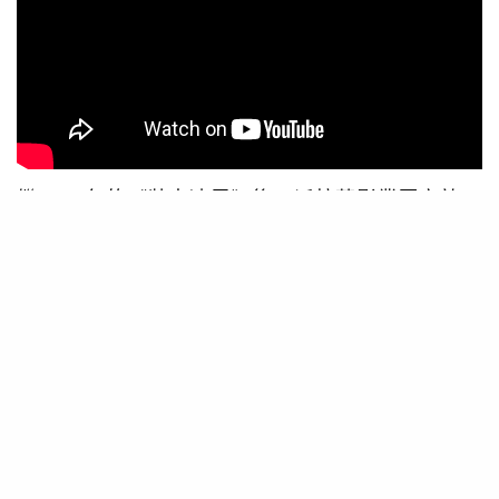
繼1986年的《壯志凌雲》後，派拉蒙影業原定於
2019年推出續集《壯志凌雲：獨行俠》，惜因疫情
多次延期。早前電影公司宣佈電影已確定將於5月
底上映，香港亦將與美國同步於5月26日上映，各
位影迷相隔36年，終可再次入場觀賞湯告魯斯的英
姿。