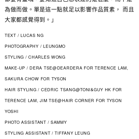
為做而做。單是這一點就足以影響作品質素， 而且
大家都感覺得到。」
TEXT / LUCAS NG
PHOTOGRAPHY / LEUNGMO
STYLING / CHARLES WONG
MAKE-UP / DERA TSE@DEARDERA FOR TERENCE LAM,
SAKURA CHOW FOR TYSON
HAIR STYLING / CEDRIC TSANG@TONI&GUY HK FOR
TERENCE LAM, JIM TSE@HAIR CORNER FOR TYSON
YOSHI
PHOTO ASSISTANT / SAMMY
STYLING ASSISTANT / TIFFANY LEUNG