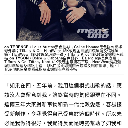
on TERENCE
/ Louis Vuitton黑色恤衫；Celine Homme黑色拼刺繡棒
球外套；Tiffany & Co. HardWear 18K玫瑰金漸層扣環項鏈及環繞項
鍊、HardWear 18K玫瑰金環繞手鏈、Tiffany Knot 18K玫瑰金鑲鑽石戒
指
on TYSON
/ Dolce & Gabbana白色背心；Balenciaga黑色皮褸；
Tiffany & Co. Tiffany Knot 18K玫瑰金鑲鑽石耳環、HardWear純銀漸
層扣環項鏈及環妃手鏈、18K白金圓球鑲鑽石戒指及鑲鑽扣環手鏈、T
True 18K白金寛版戒指及密鑲鑽石寛版戒指
「如果在四、五年前，我用這個模式出歌的話，應
該沒人會留意到我。始終當時的氣候跟現在不同。
這兩三年大家對新事物和新一代比較愛戴，容易接
受新創作，令我覺得自己受惠於這個時代。所以未
必是我做得很好，我覺得反而是時勢幫助了如我和