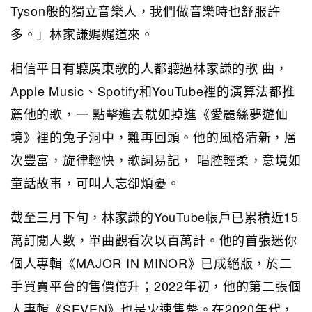
Tyson般的獨立音樂人，我們做音樂時也舒服許
多。」林家謙娓娓道來。
相信平日有聽廣東歌的人都聽過林家謙的歌 曲，
Apple Music、Spotify和YouTube裡的演算法都推
薦他的歌，一 點擊進去就如掉進《愛麗絲夢遊仙
境》裡的兔子洞中，難再回頭。他的風格清新，層
次豐富，旋律輕快，歌詞易記， 唱腔輕柔，意境如
童話故事，可叫人忘卻煩憂。
截至三月下旬，林家謙的YouTube帳戶已累積近15
萬訂閱人數，單曲觀看次以百萬計。他的首張迷你
個人專輯《MAJOR IN MINOR》已成絕版，於二
手買賣平台的售價倍升；2022年初，他的第二張個
人專輯《SEVEN》也是火速售罄。在2020年代，