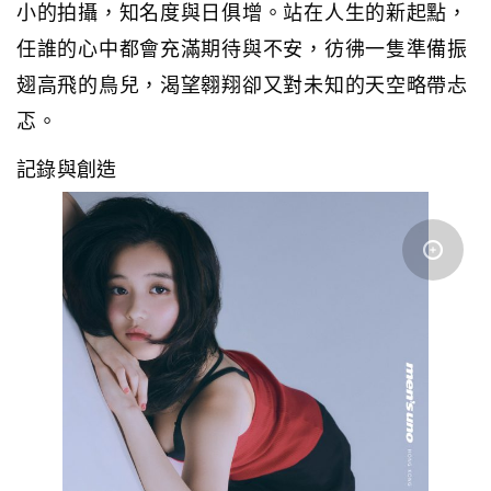
小的拍攝，知名度與日俱增。站在人生的新起點，
任誰的心中都會充滿期待與不安，彷彿一隻準備振
翅高飛的鳥兒，渴望翱翔卻又對未知的天空略帶忐
忑。
記錄與創造