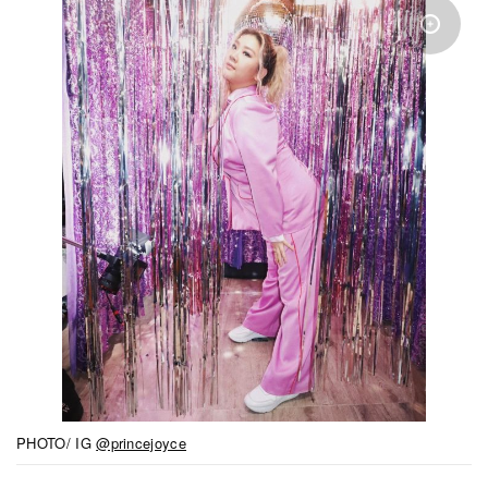
PHOTO/ IG
@princejoyce