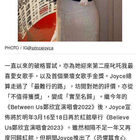
PHOTO / IG
@princejoyce
一直以來的破格嘗試，亦為她迎來第二座叱吒我最
喜愛女歌手，以及首個樂壇女歌手金獎。Joyce總
算走過了「最難行的路」，坊間對她的評價，亦從
「不值得獲獎」，變成「實至名歸」。繼今年的
《Between Us鄭欣宜演唱會2022》後，Joyce宣
佈將於明年3月16至18日再於紅館舉行《Believe
Us鄭欣宜演唱會2023》。雖然相隔不足一年又再
度回歸紅館，但期間Joyce推出了〈恐懼蠶食心