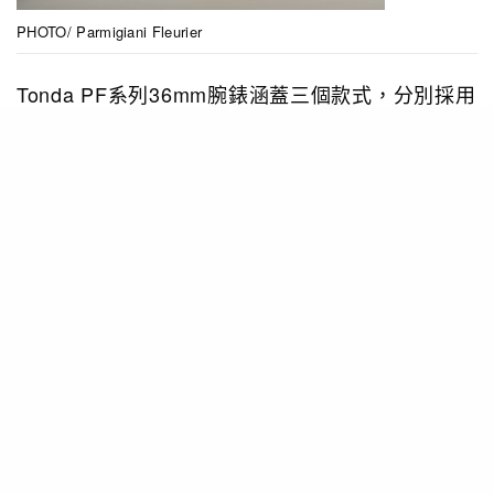
PHOTO/ Parmigiani Fleurier
Tonda PF系列36mm腕錶涵蓋三個款式，分別採用
銀沙灰精鋼、18K玫塊金、以及暖灰精鋼鑄造錶殼
和錶鏈，一體成型，搭配950鉑金或18K玫瑰金滾
花錶圈，錶殼纖薄，僅厚8.6mm，觀感中性，線條
流暢而貼合手形。錶盤分別綴有銀沙色、寶石紅色
和暖灰色，表面刻有璣鏤紋，鑲嵌12顆長方形切割
鑽石時標，總重0.36ct，從沉穩內斂的佈局中展露
光芒。