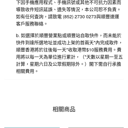
下因手機應用程式、手機訊號或其他不可抗力因素而
導致收件短訊延誤、遺失等情況，本公司恕不負責。
如有任何査詢，請致電 (852) 2730 0273與順豐速運
客戶服務聯絡。
b. 如選擇於順豐營業點或順豐站自取快件，而未能於
快件到達所選地址並成功上架的首兩天*內完成取件，
順豐香港將於往後每一天*收取港幣$10服務費用。費
用將以每一天為單位進行累計，（*天數以星期一至五
計算，星期六日及公眾假期除外。）閣下需自行承擔
相關費用。
相關商品