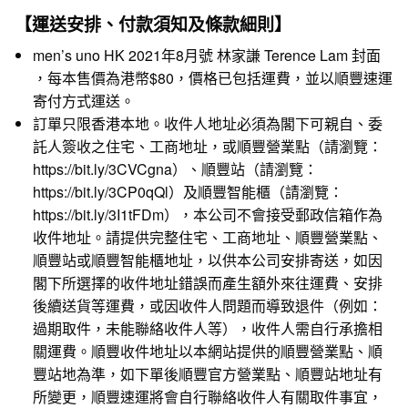
【運送安排、付款須知及條款細則】
men’s uno HK 2021年8月號 林家謙 Terence Lam 封面
，每本售價為港幣$80，價格已包括運費，並以順豐速運
寄付方式運送。
訂單只限香港本地。收件人地址必須為閣下可親自、委
託人簽收之住宅、工商地址，或順豐營業點（請瀏覽：
https://bit.ly/3CVCgna
）、順豐站（請瀏覽：
https://bit.ly/3CP0qQl
）及順豐智能櫃（請瀏覽：
https://bit.ly/3I1tFDm
），本公司不會接受郵政信箱作為
收件地址。請提供完整住宅、工商地址、順豐營業點、
順豐站或順豐智能櫃地址，以供本公司安排寄送，如因
閣下所選擇的收件地址錯誤而產生額外來往運費、安排
後續送貨等運費，或因收件人問題而導致退件（例如：
過期取件，未能聯絡收件人等），收件人需自行承擔相
關運費。順豐收件地址以本網站提供的順豐營業點、順
豐站地為準，如下單後順豐官方營業點、順豐站地址有
所變更，順豐速運將會自行聯絡收件人有關取件事宜，