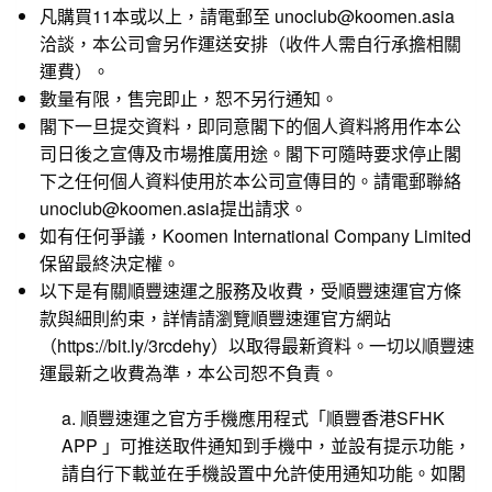
凡購買11本或以上，請電郵至 unoclub@koomen.asia
洽談，本公司會另作運送安排（收件人需自行承擔相關
運費）。
數量有限，售完即止，恕不另行通知。
閣下一旦提交資料，即同意閣下的個人資料將用作本公
司日後之宣傳及市場推廣用途。閣下可隨時要求停止閣
下之任何個人資料使用於本公司宣傳目的。請電郵聯絡
unoclub@koomen.asia提出請求。
如有任何爭議，Koomen International Company Limited
保留最終決定權。
以下是有關順豐速運之服務及收費，受順豐速運官方條
款與細則約束，詳情請瀏覽順豐速運官方網站
（
https://bit.ly/3rcdehy
）以取得最新資料。一切以順豐速
運最新之收費為準，本公司恕不負責。
a. 順豐速運之官方手機應用程式「順豐香港SFHK
APP 」可推送取件通知到手機中，並設有提示功能，
請自行下載並在手機設置中允許使用通知功能。如閣