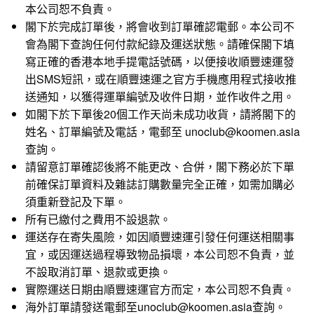
本公司恕不負責。
閣下於完成訂單後，將會收到訂單確認電郵。本公司不
會為閣下查詢任何付款紀錄及運送狀態。請確保閣下填
寫正確的香港本地手提電話號碼，以便接收順豐速運發
出SMS短訊，或在順豐速運之官方手機應用程式接收推
送通知，以獲得運單編號及收件日期，並作收件之用。
如閣下於下單後20個工作天尚未成功收貨，請將閣下的
姓名、訂單編號及電話，電郵至 unoclub@koomen.asia
查詢。
請留意訂單確認後將不能更改、合併，閣下務必於下單
前確保訂單資料及雜誌訂購數量完全正確，如需加購必
須重新登記及下單。
所有已繳付之費用不設退款。
運送存在寄失風險，如因順豐速運引發任何運送相關事
宜，或因運送過程導致物品損壞，本公司恕不負責，並
不設取消訂單、退款或更換。
實際運送日期由順豐速運官方而定，本公司恕不負責。
海外訂單請發送電郵至unoclub@koomen.asia查詢。