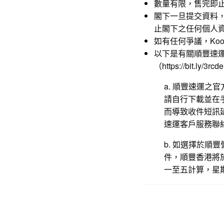
數量有限，售完即
閣下一旦提交資料
止閣下之任何個人資料
如有任何爭議，Koomen
以下是有關順豐速
（
https://bit.ly/3rcd
a. 順豐速運之
請自行下載並在
而導致收件短訊延
速運客戶服務聯
b. 如選擇於
件，順豐香港將
一至五計算，星