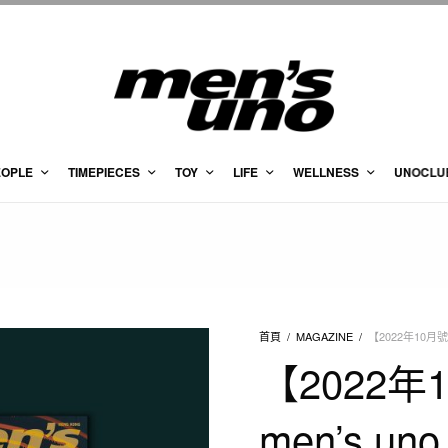
EOPLE
TIMEPIECES
TOY
LIFE
WELLNESS
UNOCLU
首頁
/
MAGAZINE
/
【2022年10月號 
【2022年
men’s uno