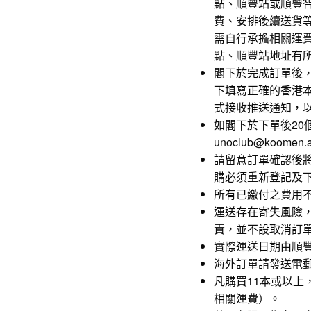
點、順豐站或順豐
費、安排後續送貨
需自行承擔相關運
點、順豐站地址有
閣下於完成訂單後
下填寫正確的香港
式接收推送通知，
如閣下於下單後2
unoclub@koomen
請留意訂單確認後
購必須重新登記及
所有已繳付之費用
運送存在寄失風險
責，並不設取消訂
實際運送日期由順
海外訂單請發送電郵至un
凡購買11本或以上，
相關運費）。