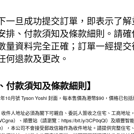
下一旦成功提交訂單，即表示了解
安排、付款須知及條款細則。請確
數量資料完全正確；訂單一經提交
任何退款及更改。
、付款須知及條款細則】
 2022年10月號 Tyson Yoshi 封面，每本售價為港幣$90，價
。收件人地址必須為閣下可親自、委託人簽收之住宅、工商地址
3CVCgna
）、順豐站（請瀏覽：
https://bit.ly/3CP0qQl
）及順豐智
m
），本公司不會接受郵政信箱作為收件地址。請提供完整住宅