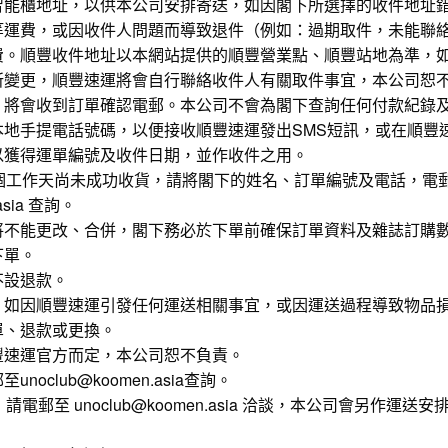
智能櫃地址，以供本公司安排寄送，如因閣下所選擇的收件地址
等運費，或因收件人問題而導致退件（例如：過期取件，未能聯
費。順豐收件地址以本網站提供的順豐營業點、順豐站地為準，
所變更，順豐速運將會自行聯絡收件人有關取件事宜，本公司恕
，將會收到訂單確認電郵。本公司不會為閣下查詢任何付款紀錄
本地手提電話號碼，以便接收順豐速運發出SMS短訊，或在順豐
以獲得運單編號及收件日期，並作收件之用。
0個工作天尚未成功收貨，請將閣下的姓名、訂單編號及電話，電
.asia 查詢。
將不能更改、合併，閣下務必於下單前確保訂單資料及雜誌訂購
下單。
不設退款。
，如因順豐速運引發任何運送相關事宜，或因運送過程導致物品
單、退款或更換。
豐速運官方而定，本公司恕不負責。
oclub@koomen.asia查詢。
請電郵至 unoclub@koomen.asia 洽談，本公司會另作運