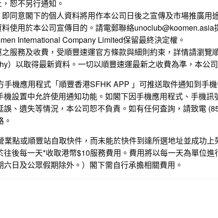
止，恕不另行通知。
，即同意閣下的個人資料將用作本公司日後之宣傳及市場推廣用
使用於本公司宣傳目的。請電郵聯絡unoclub@koomen.asi
 International Company Limited保留最終決定權。
運之服務及收費，受順豐速運官方條款與細則約束，詳情請瀏覽
ehy
）以取得最新資料。一切以順豐速運最新之收費為準，本公司
官方手機應用程式「順豐香港SFHK APP 」可推送取件通知到
手機設置中允許使用通知功能。如閣下因手機應用程式、手機訊
誤、遺失等情況，本公司恕不負責。如有任何査詢，請致電 (852) 2
絡。
順豐營業點或順豐站自取快件，而未能於快件到達所選地址並成功上
於往後每一天*收取港幣$10服務費用。費用將以每一天為單位進
期六日及公眾假期除外。）閣下需自行承擔相關費用。