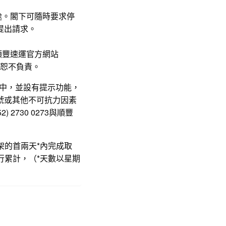
途。閣下可隨時要求停
a提出請求。
順豐速運官方網站
恕不負責。
手機中，並設有提示功能，
號或其他不可抗力因素
730 0273與順豐
架的首兩天*內完成取
行累計，（*天數以星期