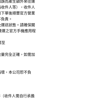
錯誤而產生額外來往運
絡收件人等），收件人
如下單後順豐官方營業
不負責。
及運送狀態。請確保閣
速運之官方手機應用程
郵至
數量完全正確，如需加
損壞，本公司恕不負
送安排（收件人需自行承擔