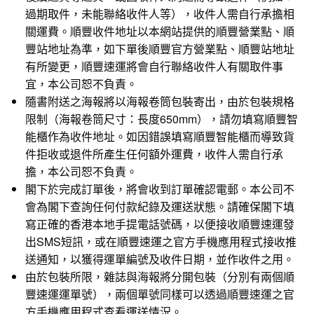
過期取件，未能聯絡收件人等），收件人需自行承擔相
關運費。順豐收件地址以本網站提供的順豐營業點、順
豐站地址為準，如下單後順豐官方營業點、順豐站地址
有所變更，順豐速運將會自行聯絡收件人有關取件事
宜，本公司恕不負責。
隨書附送之海報將以海報卷筒包裝寄出，由於包裝規格
限制（海報卷筒尺寸：長度650mm），請勿填寫順豐智
能櫃作為收件地址。如因錯誤填寫順豐智能櫃而導致貨
件拒收或退件所產生任何額外運費，收件人需自行承
擔，本公司恕不負責。
閣下於完成訂單後，將會收到訂單確認電郵。本公司不
會為閣下查詢任何付款紀錄及運送狀態。請確保閣下填
寫正確的香港本地手提電話號碼，以便接收順豐速運發
出SMS短訊，或在順豐速運之官方手機應用程式接收推
送通知，以獲得運單編號及收件日期，並作收件之用。
由於包裝所限，雜誌與海報將分開包裝（分別有兩個順
豐速運運單號），兩個單號同樣可以透過順豐速運之官
方手機應用程式查看運送情況。