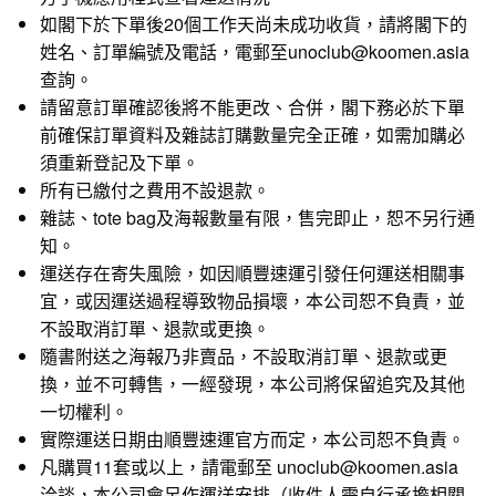
如閣下於下單後20個工作天尚未成功收貨，請將閣下的
姓名、訂單編號及電話，電郵至unoclub@koomen.asia
查詢。
請留意訂單確認後將不能更改、合併，閣下務必於下單
前確保訂單資料及雜誌訂購數量完全正確，如需加購必
須重新登記及下單。
所有已繳付之費用不設退款。
雜誌、tote bag及海報數量有限，售完即止，恕不另行通
知。
運送存在寄失風險，如因順豐速運引發任何運送相關事
宜，或因運送過程導致物品損壞，本公司恕不負責，並
不設取消訂單、退款或更換。
隨書附送之海報乃非賣品，不設取消訂單、退款或更
換，並不可轉售，一經發現，本公司將保留追究及其他
一切權利。
實際運送日期由順豐速運官方而定，本公司恕不負責。
凡購買11套或以上，請電郵至 unoclub@koomen.asia
洽談，本公司會另作運送安排（收件人需自行承擔相關