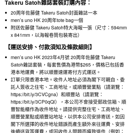
Takeru Satoh雜誌套裝訂購內容：
20周年佐藤健 Takeru Satoh封面雜誌一本
men’s uno HK 20周年tote bag一個
附送佐藤健 Takeru Satoh特大海報一張（尺寸：594mm
x 841mm，以海報卷筒包裝寄出）
【運送安排、付款須知及條款細則】
men’s uno HK 2023年4月號 20周年佐藤健 Takeru
Satoh雜誌套裝，每套售價為港幣$265，價格已包括香
港本地運費，將以順豐速運寄付方式運送。
訂單只限香港本地。收件人地址必須為閣下可親自、委
託人簽收之住宅、工商地址，或順豐營業點（請瀏覽：
https://bit.ly/3CVCgna
）和順豐站（請瀏覽：
https://bit.ly/3CP0qQl
），本公司不會接受郵政信箱、順
豐智能櫃作為收件地址。請提供完整住宅、工商地址、
順豐營業點或順豐站地址，以供本公司安排寄送，如因
閣下所選擇的收件地址錯誤而產生額外來往運費、安排
後續送貨等運費，或因收件人問題而導致退件（例如：