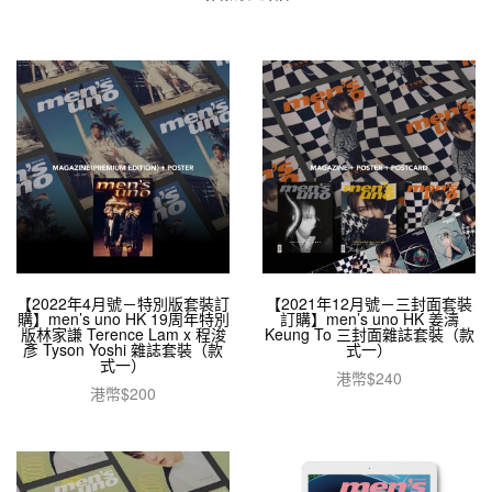
【2022年4月號－特別版套裝訂
【2021年12月號－三封面套裝
購】men’s uno HK 19周年特別
訂購】men’s uno HK 姜濤
版林家謙 Terence Lam x 程浚
Keung To 三封面雜誌套裝（款
彥 Tyson Yoshi 雜誌套裝（款
式一）
式一）
港幣$
240
港幣$
200
加入購物車
閱讀全文