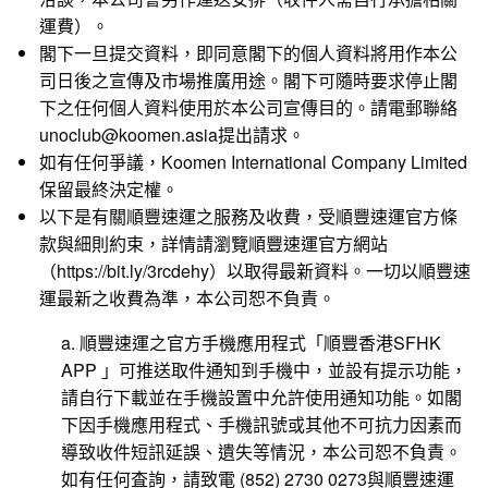
運費）。
閣下一旦提交資料，即同意閣下的個人資料將用作本公
司日後之宣傳及市場推廣用途。閣下可隨時要求停止閣
下之任何個人資料使用於本公司宣傳目的。請電郵聯絡
unoclub@koomen.asia提出請求。
如有任何爭議，Koomen International Company Limited
保留最終決定權。
以下是有關順豐速運之服務及收費，受順豐速運官方條
款與細則約束，詳情請瀏覽順豐速運官方網站
（
https://bit.ly/3rcdehy
）以取得最新資料。一切以順豐速
運最新之收費為準，本公司恕不負責。
a. 順豐速運之官方手機應用程式「順豐香港SFHK
APP 」可推送取件通知到手機中，並設有提示功能，
請自行下載並在手機設置中允許使用通知功能。如閣
下因手機應用程式、手機訊號或其他不可抗力因素而
導致收件短訊延誤、遺失等情況，本公司恕不負責。
如有任何査詢，請致電 (852) 2730 0273與順豐速運