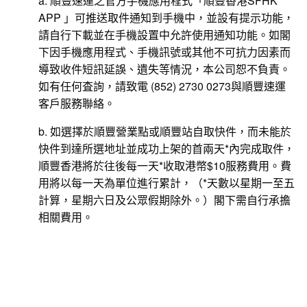
a. 順豐速運之官方手機應用程式「順豐香港SFHK
APP 」可推送取件通知到手機中，並設有提示功能，
請自行下載並在手機設置中允許使用通知功能。如閣
下因手機應用程式、手機訊號或其他不可抗力因素而
導致收件短訊延誤、遺失等情況，本公司恕不負責。
如有任何査詢，請致電 (852) 2730 0273與順豐速運
客戶服務聯絡。
b. 如選擇於順豐營業點或順豐站自取快件，而未能於
快件到達所選地址並成功上架的首兩天*內完成取件，
順豐香港將於往後每一天*收取港幣$10服務費用。費
用將以每一天為單位進行累計，（*天數以星期一至五
計算，星期六日及公眾假期除外。）閣下需自行承擔
相關費用。