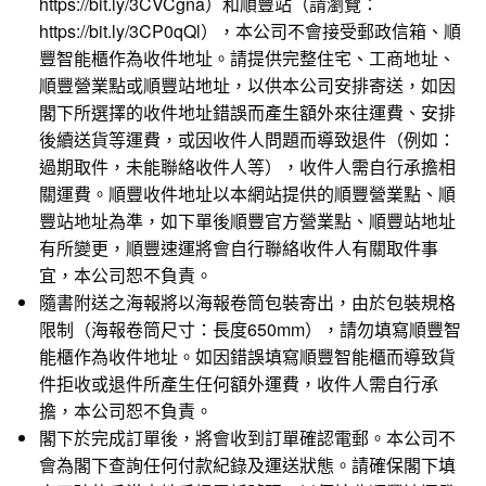
https://bit.ly/3CVCgna
）和順豐站（請瀏覽：
https://bit.ly/3CP0qQl
），本公司不會接受郵政信箱、順
豐智能櫃作為收件地址。請提供完整住宅、工商地址、
順豐營業點或順豐站地址，以供本公司安排寄送，如因
閣下所選擇的收件地址錯誤而產生額外來往運費、安排
後續送貨等運費，或因收件人問題而導致退件（例如：
過期取件，未能聯絡收件人等），收件人需自行承擔相
關運費。順豐收件地址以本網站提供的順豐營業點、順
豐站地址為準，如下單後順豐官方營業點、順豐站地址
有所變更，順豐速運將會自行聯絡收件人有關取件事
宜，本公司恕不負責。
隨書附送之海報將以海報卷筒包裝寄出，由於包裝規格
限制（海報卷筒尺寸：長度650mm），請勿填寫順豐智
能櫃作為收件地址。如因錯誤填寫順豐智能櫃而導致貨
件拒收或退件所產生任何額外運費，收件人需自行承
擔，本公司恕不負責。
閣下於完成訂單後，將會收到訂單確認電郵。本公司不
會為閣下查詢任何付款紀錄及運送狀態。請確保閣下填