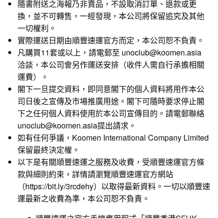
隨書附送之海報乃非賣品，不設取消訂單、退款或更
換，並不可轉售，一經發現，本公司將保留追究及其他
一切權利。
實際運送日期由順豐速運官方而定，本公司恕不負責。
凡購買11套或以上，請電郵至 unoclub@koomen.asia
洽談，本公司會另作運送安排（收件人需自行承擔相關
運費）。
閣下一旦提交資料，即同意閣下的個人資料將用作本公
司日後之宣傳及市場推廣用途。閣下可隨時要求停止閣
下之任何個人資料使用於本公司宣傳目的。請電郵聯絡
unoclub@koomen.asia提出請求。
如有任何爭議，Koomen International Company Limited
保留最終決定權。
以下是有關順豐速運之服務及收費，受順豐速運官方條
款與細則約束，詳情請瀏覽順豐速運官方網站
（
https://bit.ly/3rcdehy
）以取得最新資料。一切以順豐速
運最新之收費為準，本公司恕不負責。