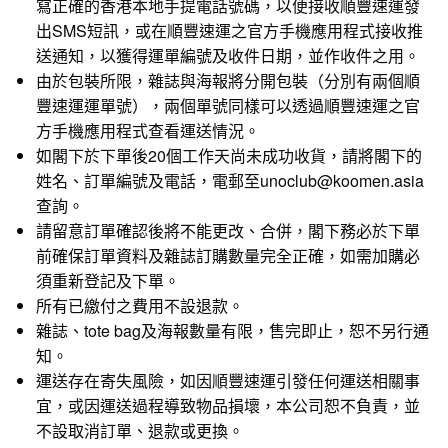
寫正確的香港本地手提電話號碼，以便接收順豐速運發
出SMS短訊，或在順豐速運之官方手機應用程式接收推
送通知，以獲得運單編號及收件日期，並作收件之用。
由於包裝所限，雜誌與海報將分開包裝（分別有兩個順
豐速運運單號），兩個單號同樣可以透過順豐速運之官
方手機應用程式查看運送情況。
如閣下於下單後20個工作天尚未成功收貨，請將閣下的
姓名、訂單編號及電話，電郵至unoclub@koomen.asia
查詢。
請留意訂單確認後將不能更改、合併，閣下務必於下單
前確保訂單資料及雜誌訂購數量完全正確，如需加購必
須重新登記及下單。
所有已繳付之費用不設退款。
雜誌、tote bag及海報數量有限，售完即止，恕不另行通
知。
運送存在寄失風險，如因順豐速運引發任何運送相關事
宜，或因運送過程導致物品損壞，本公司恕不負責，並
不設取消訂單、退款或更換。