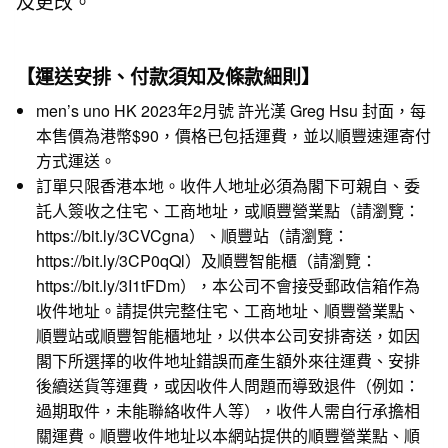
及更改。
【運送安排、付款須知及條款細則】
men’s uno HK 2023年2月號 許光漢 Greg Hsu 封面，每
本售價為港幣$90，價格已包括運費，並以順豐速運寄付
方式運送。
訂單只限香港本地。收件人地址必須為閣下可親自、委
託人簽收之住宅、工商地址，或順豐營業點（請瀏覽：
https://bit.ly/3CVCgna
）、順豐站（請瀏覽：
https://bit.ly/3CP0qQl
）及順豐智能櫃（請瀏覽：
https://bit.ly/3I1tFDm
），本公司不會接受郵政信箱作為
收件地址。請提供完整住宅、工商地址、順豐營業點、
順豐站或順豐智能櫃地址，以供本公司安排寄送，如因
閣下所選擇的收件地址錯誤而產生額外來往運費、安排
後續送貨等運費，或因收件人問題而導致退件（例如：
過期取件，未能聯絡收件人等），收件人需自行承擔相
關運費。順豐收件地址以本網站提供的順豐營業點、順