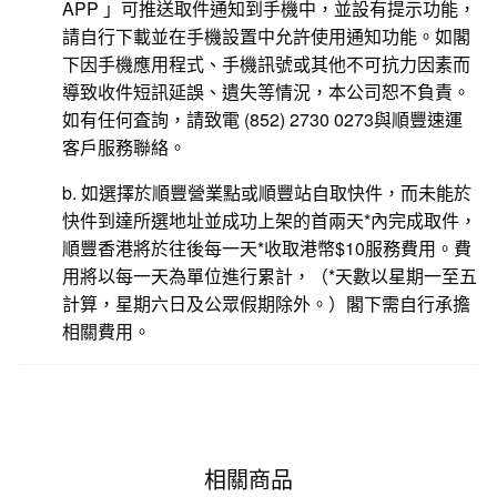
APP 」可推送取件通知到手機中，並設有提示功能，
請自行下載並在手機設置中允許使用通知功能。如閣
下因手機應用程式、手機訊號或其他不可抗力因素而
導致收件短訊延誤、遺失等情況，本公司恕不負責。
如有任何査詢，請致電 (852) 2730 0273與順豐速運
客戶服務聯絡。
b. 如選擇於順豐營業點或順豐站自取快件，而未能於
快件到達所選地址並成功上架的首兩天*內完成取件，
順豐香港將於往後每一天*收取港幣$10服務費用。費
用將以每一天為單位進行累計，（*天數以星期一至五
計算，星期六日及公眾假期除外。）閣下需自行承擔
相關費用。
相關商品