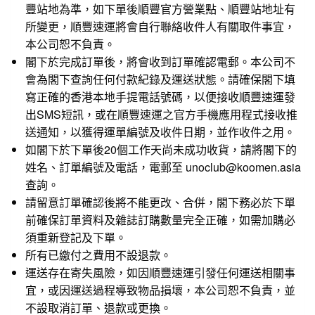
豐站地為準，如下單後順豐官方營業點、順豐站地址有
所變更，順豐速運將會自行聯絡收件人有關取件事宜，
本公司恕不負責。
閣下於完成訂單後，將會收到訂單確認電郵。本公司不
會為閣下查詢任何付款紀錄及運送狀態。請確保閣下填
寫正確的香港本地手提電話號碼，以便接收順豐速運發
出SMS短訊，或在順豐速運之官方手機應用程式接收推
送通知，以獲得運單編號及收件日期，並作收件之用。
如閣下於下單後20個工作天尚未成功收貨，請將閣下的
姓名、訂單編號及電話，電郵至 unoclub@koomen.asia
查詢。
請留意訂單確認後將不能更改、合併，閣下務必於下單
前確保訂單資料及雜誌訂購數量完全正確，如需加購必
須重新登記及下單。
所有已繳付之費用不設退款。
運送存在寄失風險，如因順豐速運引發任何運送相關事
宜，或因運送過程導致物品損壞，本公司恕不負責，並
不設取消訂單、退款或更換。