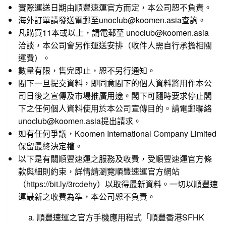
實際運送日期由順豐速運官方而定，本公司恕不負責。
海外訂單請發送電郵至unoclub@koomen.asia查詢。
凡購買11本或以上，請電郵至 unoclub@koomen.asia
洽談，本公司會另作運送安排（收件人需自行承擔相關
運費）。
數量有限，售完即止，恕不另行通知。
閣下一旦提交資料，即同意閣下的個人資料將用作本公
司日後之宣傳及市場推廣用途。閣下可隨時要求停止閣
下之任何個人資料使用於本公司宣傳目的。請電郵聯絡
unoclub@koomen.asia提出請求。
如有任何爭議，Koomen International Company Limited
保留最終決定權。
以下是有關順豐速運之服務及收費，受順豐速運官方條
款與細則約束，詳情請瀏覽順豐速運官方網站
（
https://bit.ly/3rcdehy
）以取得最新資料。一切以順豐速
運最新之收費為準，本公司恕不負責。
a. 順豐速運之官方手機應用程式「順豐香港SFHK