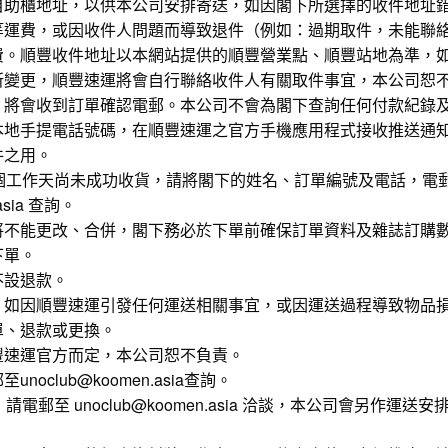
自助櫃地址，以供本公司安排寄送，如因閣下所選擇的收件地址
等運費，或因收件人問題而導致退件（例如：過期取件，未能聯
費。順豐收件地址以本網站提供的順豐營業點、順豐站地為準，
所變更，順豐速運將會自行聯絡收件人有關取件事宜，本公司恕
，將會收到訂單確認電郵。本公司不會為閣下查詢任何付款紀錄
本地手提電話號碼，在順豐速運之官方手機應用程式接收推送通
件之用。
0個工作天尚未成功收貨，請將閣下的姓名、訂單編號及電話，電
.asia 查詢。
將不能更改、合併，閣下務必於下單前確保訂單資料及雜誌訂購
下單。
不設退款。
，如因順豐速運引發任何運送相關事宜，或因運送過程導致物品
單、退款或更換。
豐速運官方而定，本公司恕不負責。
oclub@koomen.asia查詢。
請電郵至 unoclub@koomen.asia 洽談，本公司會另作運