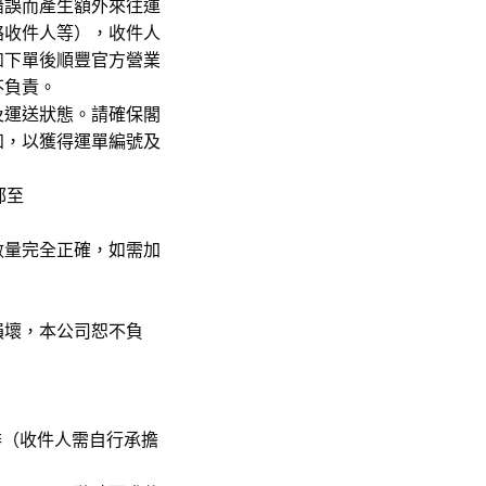
錯誤而產生額外來往運
絡收件人等），收件人
如下單後順豐官方營業
不負責。
及運送狀態。請確保閣
知，以獲得運單編號及
郵至
數量完全正確，如需加
損壞，本公司恕不負
送安排（收件人需自行承擔