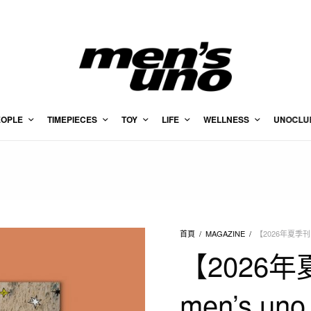
EOPLE
TIMEPIECES
TOY
LIFE
WELLNESS
UNOCLU
首頁
/
MAGAZINE
/
【2026年夏季刊－
【2026
men’s un