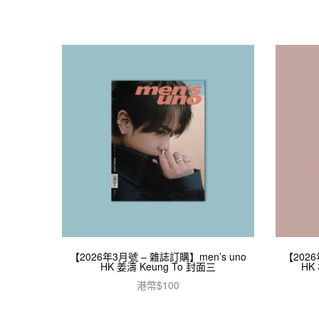
【2026年3月號 – 雜誌訂購】men’s uno
【2026
HK 姜濤 Keung To 封面三
HK
港幣$
100
加入購物車