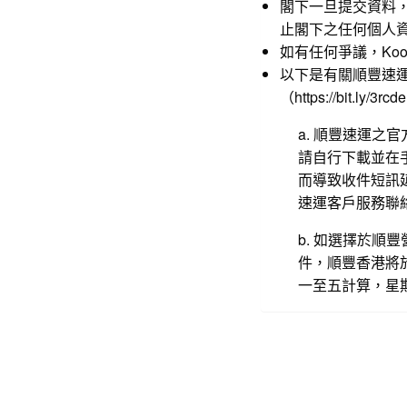
閣下一旦提交資料
止閣下之任何個人資料
如有任何爭議，Koomen
以下是有關順豐速
（
https://bit.ly/3rcd
a. 順豐速運之
請自行下載並在
而導致收件短訊延
速運客戶服務聯
b. 如選擇於
件，順豐香港將
一至五計算，星