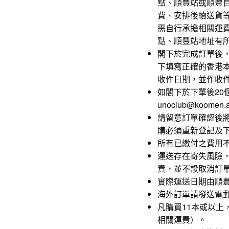
點、順豐站或順豐
費、安排後續送貨
需自行承擔相關運
點、順豐站地址有
閣下於完成訂單後
下填寫正確的香港
收件日期，並作收
如閣下於下單後2
unoclub@koomen
請留意訂單確認後
購必須重新登記及
所有已繳付之費用
運送存在寄失風險
責，並不設取消訂
實際運送日期由順
海外訂單請發送電郵至un
凡購買11本或以上，
相關運費）。