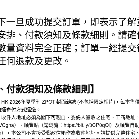
下一旦成功提交訂單，即表示了解
安排、付款須知及條款細則。請確
數量資料完全正確；訂單一經提交
任何退款及更改。
、付款須知及條款細則】
UNG! HK 2026年夏季刊 ZPOT 封面雜誌 (不包括限定相片)，每
速運寄付方式運送。
。收件人地址必須為閣下可親自、委託人簽收之住宅、工商地址
3CVCgna
）、順豐站（請瀏覽：
https://bit.ly/3CP0qQl
）及順豐自
m
），本公司不會接受郵政信箱作為收件地址。請提供完整住宅