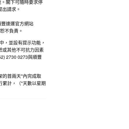
途。閣下可隨時要求停
a提出請求。
順豐速運官方網站
恕不負責。
手機中，並設有提示功能，
號或其他不可抗力因素
730 0273與順豐
架的首兩天*內完成取
行累計，（*天數以星期