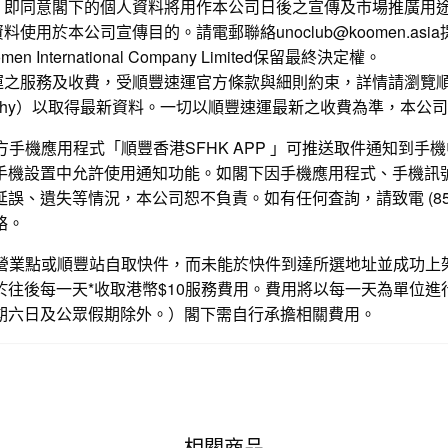
，即同意閣下的個人資料將用作本公司日後之宣傳及市場推廣用
使用於本公司宣傳目的。請電郵聯絡unoclub@koomen.asi
 International Company Limited保留最終決定權。
運之服務及收費，受順豐速運官方條款與細則約束，詳情請瀏覽
ehy
）以取得最新資料。一切以順豐速運最新之收費為準，本公司
官方手機應用程式「順豐香港SFHK APP 」可推送取件通知到
手機設置中允許使用通知功能。如閣下因手機應用程式、手機訊
誤、遺失等情況，本公司恕不負責。如有任何査詢，請致電 (852) 2
絡。
順豐營業點或順豐站自取快件，而未能於快件到達所選地址並成功上
於往後每一天*收取港幣$10服務費用。費用將以每一天為單位進
期六日及公眾假期除外。）閣下需自行承擔相關費用。
相關商品