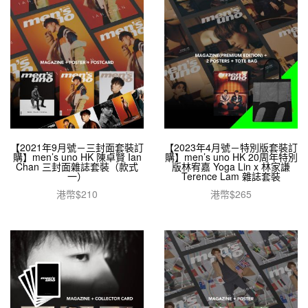
【2021年9月號－三封面套裝訂
【2023年4月號－特別版套裝訂
購】men’s uno HK 陳卓賢 Ian
購】men’s uno HK 20周年特別
Chan 三封面雜誌套裝（款式
版林宥嘉 Yoga Lin x 林家謙
一）
Terence Lam 雜誌套裝
港幣$
210
港幣$
265
閱讀全文
閱讀全文