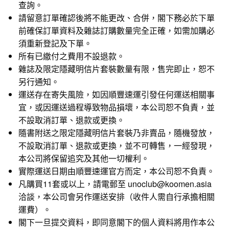
查詢。
請留意訂單確認後將不能更改、合併，閣下務必於下單
前確保訂單資料及雜誌訂購數量完全正確，如需加購必
須重新登記及下單。
所有已繳付之費用不設退款。
雜誌及限定隱藏明信片套裝數量有限，售完即止，恕不
另行通知。
運送存在寄失風險，如因順豐速運引發任何運送相關事
宜，或因運送過程導致物品損壞，本公司恕不負責，並
不設取消訂單、退款或更換。
隨書附送之限定隱藏明信片套裝乃非賣品，隨機發放，
不設取消訂單、退款或更換，並不可轉售，一經發現，
本公司將保留追究及其他一切權利。
實際運送日期由順豐速運官方而定，本公司恕不負責。
凡購買11套或以上，請電郵至 unoclub@koomen.asia
洽談，本公司會另作運送安排（收件人需自行承擔相關
運費）。
閣下一旦提交資料，即同意閣下的個人資料將用作本公