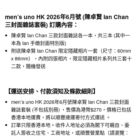
men’s uno HK 2026年6月號
(
陳卓賢
Ian Chan
三封面雜誌
套裝
)
訂購內容：
陳卓賢 Ian Chan 三款封面雜誌各一本，共三本 (其中一
本為 Ian 手繪封面特別版)
附送陳卓賢 Ian Chan 限定隱藏相片一套（尺寸：60mm
x 86mm），內附四張相片，限定隱藏相片系列共三套十
二款，隨機發送
【運送安排、付款須知及條款細則】
men’s uno HK 2026年6月號陳卓賢 Ian Chan 三款封面
雜誌套裝 (不包括別冊) ，售價為港幣$270，價格已包括
香港本地運費，將以順豐速運寄付方式運送 。
訂單只限香港本地。收件人地址必須為閣下可親自、委
託人簽收之住宅、工商地址，或順豐營業點（請瀏覽：