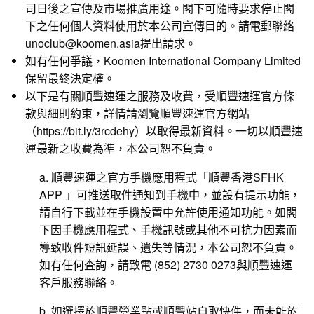
司日後之宣傳及市場推廣用途。閣下可隨時要求停止閣
下之任何個人資料使用於本公司宣傳目的。請電郵聯絡
unoclub@koomen.asia提出請求。
如有任何爭議，Koomen International Company Limited
保留最終決定權。
以下是有關順豐速運之服務及收費，受順豐速運官方條
款與細則約束，詳情請瀏覽順豐速運官方網站
（
https://bit.ly/3rcdehy
）以取得最新資料。一切以順豐速
運最新之收費為準，本公司恕不負責。
a. 順豐速運之官方手機應用程式「順豐香港SFHK
APP 」可推送取件通知到手機中，並設有提示功能，
請自行下載並在手機設置中允許使用通知功能。如閣
下因手機應用程式、手機訊號或其他不可抗力因素而
導致收件短訊延誤、遺失等情況，本公司恕不負責。
如有任何査詢，請致電 (852) 2730 0273與順豐速運
客戶服務聯絡。
b. 如選擇於順豐營業點或順豐站自取快件，而未能於