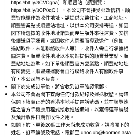
https://bit.ly/3CVCgna
）和順豐站（請瀏覽：
https://bit.ly/3CP0qQl
），本公司不會接受郵政信箱、順
豐智能櫃作為收件地址。請提供完整住宅、工商地址、
順豐營業點或順豐站地址，以供本公司安排寄送，如因
閣下所選擇的收件地址錯誤而產生額外來往運費、安排
後續送貨等運費，或因收件人問題而導致退件（例如：
過期取件，未能聯絡收件人等），收件人需自行承擔相
關運費。順豐收件地址以本網站提供的順豐營業點、順
豐站地址為準，如下單後順豐官方營業點、順豐站地址
有所變更，順豐速運將會自行聯絡收件人有關取件事
宜，本公司恕不負責。
閣下於完成訂單後，將會收到訂單確認電郵。
本公司不會為閣下查詢任何付款紀錄及運送狀態。請確
保閣下填寫正確的香港本地手提電話號碼，並在順豐速
運之官方手機應用程式接收推送通知，以獲得運單編號
及預計收件日期作收件之用。
如閣下於下單後20個工作天尚未成功收貨，請將閣下的
姓名、訂單編號及電話，電郵至 unoclub@koomen.asia