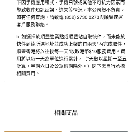
下因手機應用程式、手機訊號或其他不可抗力因素而
導致收件短訊延誤、遺失等情況，本公司恕不負責。
如有任何査詢，請致電 (852) 2730 0273與順豐速運
客戶服務聯絡。
b. 如選擇於順豐營業點或順豐站自取快件，而未能於
快件到達所選地址並成功上架的首兩天*內完成取件，
順豐香港將於往後每一天*收取港幣$10服務費用。費
用將以每一天為單位進行累計，（*天數以星期一至五
計算，星期六日及公眾假期除外。）閣下需自行承擔
相關費用。
相關商品