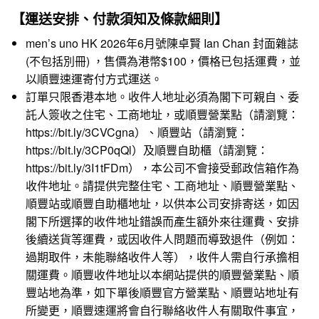
【運送安排、付款須知及條款細則】
men’s uno HK 2026年6月號
陳卓賢
Ian Chan 封面雜誌
(不包括別冊) ，售價為港幣$100，價格已包括運費，並
以順豐速運寄付方式運送。
訂單只限香港本地。收件人地址必須為閣下可親自、委
託人簽收之住宅、工商地址，或順豐營業點（請瀏覽：
https://bit.ly/3CVCgna
）、順豐站（請瀏覽：
https://bit.ly/3CP0qQl
）及順豐自助櫃（請瀏覽：
https://bit.ly/3I1tFDm
），本公司不會接受郵政信箱作為
收件地址。請提供完整住宅、工商地址、順豐營業點、
順豐站或順豐自助櫃地址，以供本公司安排寄送，如因
閣下所選擇的收件地址錯誤而產生額外來往運費、安排
後續送貨等運費，或因收件人問題而導致退件（例如：
過期取件，未能聯絡收件人等），收件人需自行承擔相
關運費。順豐收件地址以本網站提供的順豐營業點、順
豐站地為準，如下單後順豐官方營業點、順豐站地址有
所變更，順豐速運將會自行聯絡收件人有關取件事宜，