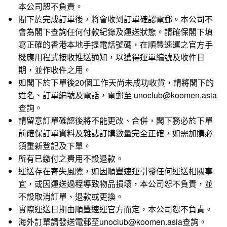
本公司恕不負責。
閣下於完成訂單後，將會收到訂單確認電郵。本公司不
會為閣下查詢任何付款紀錄及運送狀態。請確保閣下填
寫正確的香港本地手提電話號碼，在順豐速運之官方手
機應用程式接收推送通知，以獲得運單編號及收件日
期，並作收件之用。
如閣下於下單後20個工作天尚未成功收貨，請將閣下的
姓名、訂單編號及電話，電郵至 unoclub@koomen.asia
查詢。
請留意訂單確認後將不能更改、合併，閣下務必於下單
前確保訂單資料及雜誌訂購數量完全正確，如需加購必
須重新登記及下單。
所有已繳付之費用不設退款。
運送存在寄失風險，如因順豐速運引發任何運送相關事
宜，或因運送過程導致物品損壞，本公司恕不負責，並
不設取消訂單、退款或更換。
實際運送日期由順豐速運官方而定，本公司恕不負責。
海外訂單請發送電郵至unoclub@koomen.asia查詢。