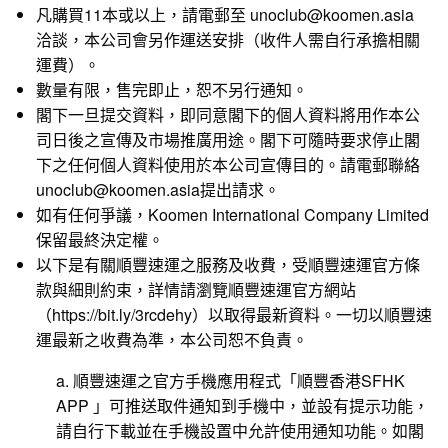
凡購買11本或以上，請電郵至 unoclub@koomen.asia
洽談，本公司會另作運送安排（收件人需自行承擔相關
運費）。
數量有限，售完即止，恕不另行通知。
閣下一旦提交資料，即同意閣下的個人資料將用作本公
司日後之宣傳及市場推廣用途。閣下可隨時要求停止閣
下之任何個人資料使用於本公司宣傳目的。請電郵聯絡
unoclub@koomen.asia提出請求。
如有任何爭議，Koomen International Company Limited
保留最終決定權。
以下是有關順豐速運之服務及收費，受順豐速運官方條
款與細則約束，詳情請瀏覽順豐速運官方網站
（
https://bit.ly/3rcdehy
）以取得最新資料。一切以順豐速
運最新之收費為準，本公司恕不負責。
a. 順豐速運之官方手機應用程式「順豐香港SFHK
APP 」可推送取件通知到手機中，並設有提示功能，
請自行下載並在手機設置中允許使用通知功能。如閣