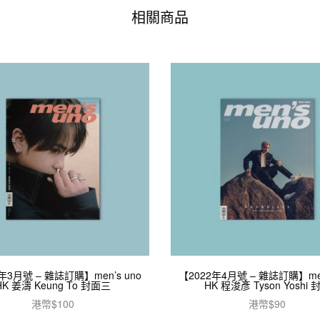
相關商品
年3月號 – 雜誌訂購】men’s uno
【2022年4月號 – 雜誌訂購】men
HK 姜濤 Keung To 封面三
HK 程浚彥 Tyson Yoshi 
港幣$
100
港幣$
90