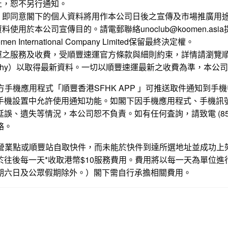
止，恕不另行通知。
，即同意閣下的個人資料將用作本公司日後之宣傳及市場推廣用
使用於本公司宣傳目的。請電郵聯絡unoclub@koomen.asi
 International Company Limited保留最終決定權。
運之服務及收費，受順豐速運官方條款與細則約束，詳情請瀏覽
ehy
）以取得最新資料。一切以順豐速運最新之收費為準，本公司
官方手機應用程式「順豐香港SFHK APP 」可推送取件通知到
手機設置中允許使用通知功能。如閣下因手機應用程式、手機訊
誤、遺失等情況，本公司恕不負責。如有任何査詢，請致電 (852) 2
絡。
順豐營業點或順豐站自取快件，而未能於快件到達所選地址並成功上
於往後每一天*收取港幣$10服務費用。費用將以每一天為單位進
期六日及公眾假期除外。）閣下需自行承擔相關費用。