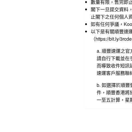
數量有限，售完即
閣下一旦提交資料
止閣下之任何個人資料
如有任何爭議，Koomen
以下是有關順豐速
（
https://bit.ly/3rcd
a. 順豐速運之
請自行下載並在
而導致收件短訊延
速運客戶服務聯
b. 如選擇於
件，順豐香港將
一至五計算，星