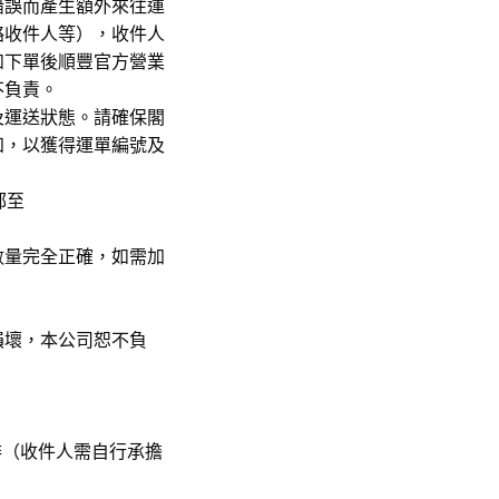
錯誤而產生額外來往運
絡收件人等），收件人
如下單後順豐官方營業
不負責。
及運送狀態。請確保閣
知，以獲得運單編號及
郵至
數量完全正確，如需加
損壞，本公司恕不負
送安排（收件人需自行承擔