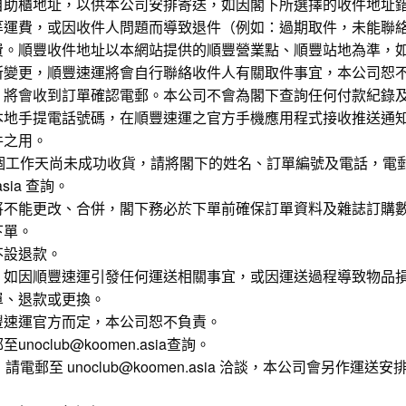
自助櫃地址，以供本公司安排寄送，如因閣下所選擇的收件地址
等運費，或因收件人問題而導致退件（例如：過期取件，未能聯
費。順豐收件地址以本網站提供的順豐營業點、順豐站地為準，
所變更，順豐速運將會自行聯絡收件人有關取件事宜，本公司恕
，將會收到訂單確認電郵。本公司不會為閣下查詢任何付款紀錄
本地手提電話號碼，在順豐速運之官方手機應用程式接收推送通
件之用。
0個工作天尚未成功收貨，請將閣下的姓名、訂單編號及電話，電
.asia 查詢。
將不能更改、合併，閣下務必於下單前確保訂單資料及雜誌訂購
下單。
不設退款。
，如因順豐速運引發任何運送相關事宜，或因運送過程導致物品
單、退款或更換。
豐速運官方而定，本公司恕不負責。
oclub@koomen.asia查詢。
請電郵至 unoclub@koomen.asia 洽談，本公司會另作運