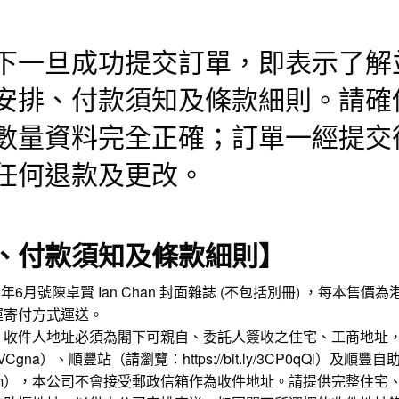
下一旦成功提交訂單，即表示了解
安排、付款須知及條款細則。請確
數量資料完全正確；訂單一經提交
任何退款及更改。
、付款須知及條款細則】
026年6月號
陳卓賢
Ian Chan 封面雜誌 (不包括別冊) ，每本售價
運寄付方式運送。
。收件人地址必須為閣下可親自、委託人簽收之住宅、工商地址
3CVCgna
）、順豐站（請瀏覽：
https://bit.ly/3CP0qQl
）及順豐自
m
），本公司不會接受郵政信箱作為收件地址。請提供完整住宅