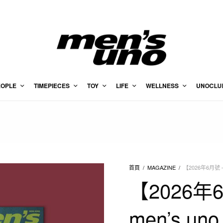
EOPLE
TIMEPIECES
TOY
LIFE
WELLNESS
UNOCLU
首頁
/
MAGAZINE
/
【2026年6月號 
【2026年
men’s un