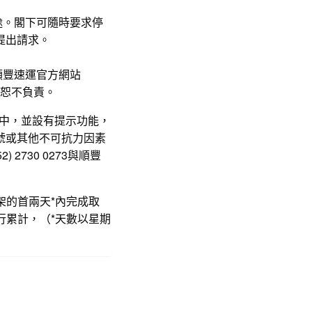
途。閣下可隨時要求停
a提出請求。
順豐速運官方網站
恕不負責。
手機中，並設有提示功能，
號或其他不可抗力因素
730 0273與順豐
架的首兩天*內完成取
行累計，（*天數以星期