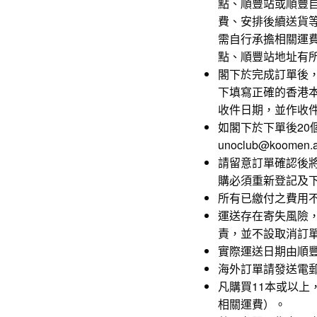
點、順豐站或順豐
費、安排後續送貨
需自行承擔相關運
點、順豐站地址有
閣下於完成訂單後
下填寫正確的香港
收件日期，並作收
如閣下於下單後2
unoclub@koomen
請留意訂單確認後
購必須重新登記及
所有已繳付之費用
運送存在寄失風險
責，並不設取消訂
實際運送日期由順
海外訂單請發送電郵至un
凡購買11本或以上，
相關運費）。