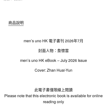
商品說明
men’s uno HK 電子書刊 2026年7月
封面人物：詹懷雲
men’s uno HK eBook – July 2026 Issue
Cover: Zhan Huai-Yun
此電子書僅限線上閱讀
Please note that this electronic book is available for online
reading only