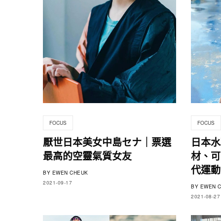
FOCUS
FOCUS
厭世日本美女中島セナ｜票選
日本水
最高的空靈氣質女友
材、可
代運動
BY
EWEN CHEUK
2021-09-17
BY
EWEN C
2021-08-27