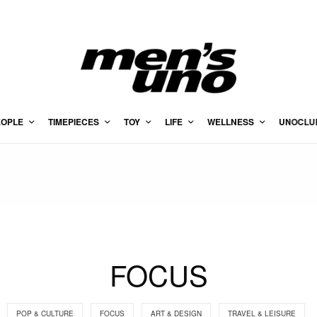
EOPLE
TIMEPIECES
TOY
LIFE
WELLNESS
UNOCLU
FOCUS
POP & CULTURE
FOCUS
ART & DESIGN
TRAVEL & LEISURE