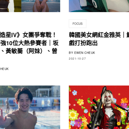
FOCUS
造星IV》女團爭奪戰！
韓國美女網紅金雅英｜
6強10位大熱參賽者｜坂
戲打扮跑出
、黃敏蕎（阿妹）、曾
BY
EWEN CHEUK
2021-10-27
HEUK