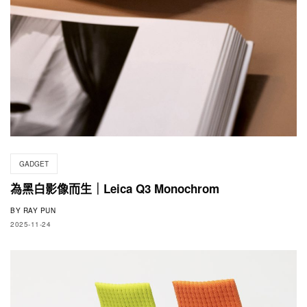
GADGET
為黑白影像而生｜Leica Q3 Monochrom
BY
RAY PUN
2025-11-24