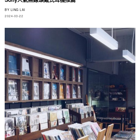
BY
LING LAI
2024-03-22