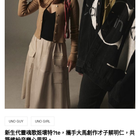
UNO GUY
UNO GIRL
新生代靈魂歌姬壞特?te，攜手大馬創作才子蔡明仁，共
築繽紛音樂心里程。