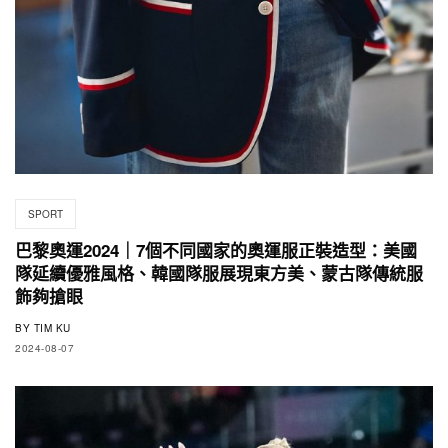
SPORT
巴黎奧運2024｜7個不同國家的奧運服正裝造型：美國
隊延續優雅風格、韓國隊服展現東方美、蒙古隊傳統服
飾夠搶眼
BY
TIM KU
2024-08-07