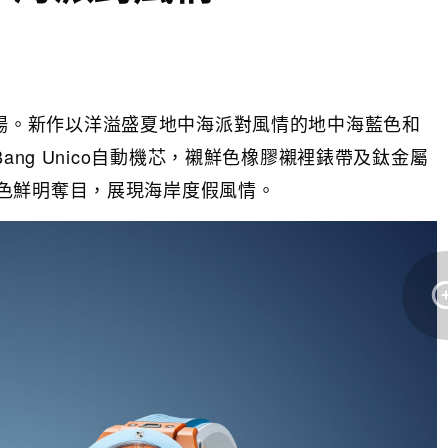
腕錶活力登場。新作以洋溢盛夏地中海派對風情的地中海藍色和
ang Unico自動機芯，襯鮮色橡膠襯裡錶帶及鈦金屬
色鮮明奪目，展現海岸度假風情。