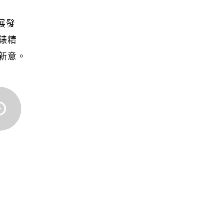
錶展發
錶精
新意。