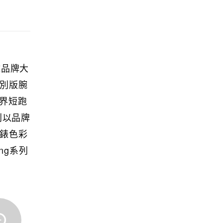
邀品牌大
特別版腕
世界短跑
分別以品牌
腕錶色彩
ng系列