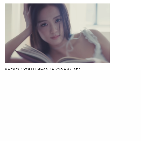
PHOTO / YOUTUBE@〈FLOWER〉MV
雖然作為BLACKPINK 4位成員當中最後一位發表
Solo歌曲，但Jisoo的Solo歌曲〈FLOWER〉，其
成績絕不輸另外3位成員。〈FLOWER〉MV從3月
31日發佈到現在，已經突破2億的觀看次數，非常
厲害。